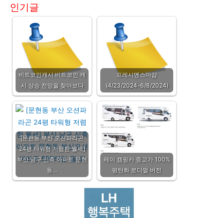
인기글
비트코인캐시 비트코인 캐
프레시멘스마감
시 상승 전망을 찾아보다
(4/23/2024-6/8/2024)
[문현동 부산 오션파라곤
24평 타워형 저렴한 월세]
부산 남구 신축 아파트 문현
레이 캠핑카 중고가 100%
동…
평탄화 로디멀 버전