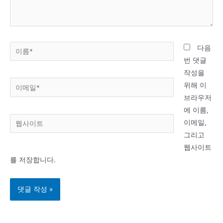
요...
이
다음
름
번 댓글
*
작성을
이
위해 이
메
브라우저
일
에 이름,
웹
*
이메일,
사
그리고
이
웹사이트
트
를 저장합니다.