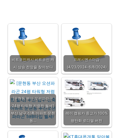
비트코인캐시 비트코인 캐
프레시멘스마감
시 상승 전망을 찾아보다
(4/23/2024-6/8/2024)
[문현동 부산 오션파라곤
24평 타워형 저렴한 월세]
부산 남구 신축 아파트 문현
레이 캠핑카 중고가 100%
동…
평탄화 로디멀 버전