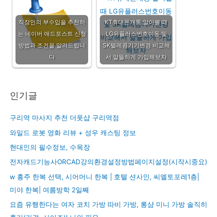
직장인의 부수입을 추천하
KT휴대폰개통 알아볼 때
는 네이버 애드포스트 신청
LG유플러스번호이동 및
방법과 조건을 알려드립니
SK텔레콤기기변경 비교해
다
서 알뜰하게 가입해보자
인기글
구리역 마사지 추천 더풋샵 구리역점
와일드 로봇 영화 리뷰 + 성우 캐스팅 정보
현대인의 필수정보, 수목장
전자캐드기능사ORCAD강의환경설정방법페이지설정(시작시중요)
w 홍주 한복 선택, 시어머니 한복 | 호텔 션사인, 씨엘토포레1층|
미야 한복| 여름방학 2일째
요즘 유행한다는 여자 코치 가방 따비 가방, 롱샴 미니 가방 솔직히