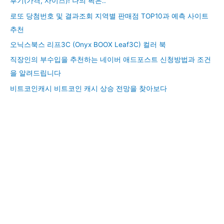
후기(가격, 사이즈)! 나의 픽은..
로또 당첨번호 및 결과조회 지역별 판매점 TOP10과 예측 사이트
추천
오닉스북스 리프3C (Onyx BOOX Leaf3C) 컬러 북
직장인의 부수입을 추천하는 네이버 애드포스트 신청방법과 조건
을 알려드립니다
비트코인캐시 비트코인 캐시 상승 전망을 찾아보다