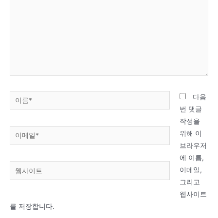
입
력
하
세
요...
이
다음
름
번 댓글
*
작성을
이
위해 이
메
브라우저
일
에 이름,
웹
*
이메일,
사
그리고
이
웹사이트
트
를 저장합니다.