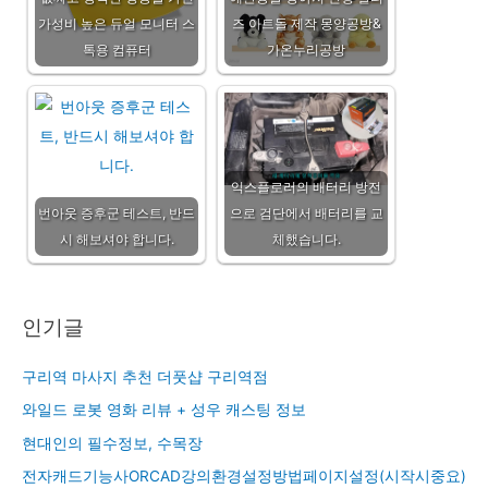
가성비 높은 듀얼 모니터 스
즈 아트돌 제작 몽양공방&
톡용 컴퓨터
가온누리공방
익스플로러의 배터리 방전
번아웃 증후군 테스트, 반드
으로 검단에서 배터리를 교
시 해보셔야 합니다.
체했습니다.
인기글
구리역 마사지 추천 더풋샵 구리역점
와일드 로봇 영화 리뷰 + 성우 캐스팅 정보
현대인의 필수정보, 수목장
전자캐드기능사ORCAD강의환경설정방법페이지설정(시작시중요)