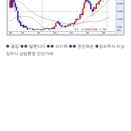
● 꽃집 ●● 알론티아 ●● 라이팩 ●● 한진해운 ●장외주식 비상
장주식 상담환영 안전거래