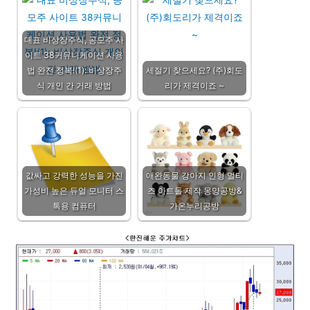
대표 비상장주식, 공모주 사
이트 38커뮤니케이션 사용
법 완전 정복!(1): 비상장주
세절기 찾으세요? (주)회도
식 개인 간 거래 방법
리가 제격이죠 ~
값싸고 강력한 성능을 가진
애완동물 강아지 인형 멀티
가성비 높은 듀얼 모니터 스
즈 아트돌 제작 몽양공방&
톡용 컴퓨터
가온누리공방