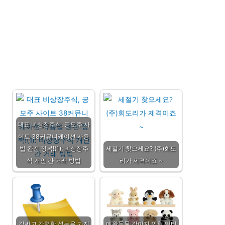
대표 비상장주식, 공모주 사
이트 38커뮤니케이션 사용
법 완전 정복!(1): 비상장주
세절기 찾으세요? (주)회도
식 개인 간 거래 방법
리가 제격이죠 ~
값싸고 강력한 성능을 가진
애완동물 강아지 인형 멀티