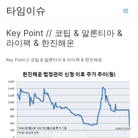
콘
타임이슈
텐
Main
츠
Men
로
Key Point // 코팁 & 알론티아 &
건
라이팩 & 한진해운
너
뛰
기
Key Point // 코팁 & 알론티아 & 라이팩 & 한진해운