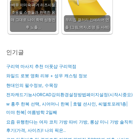
배우 이미숙 과거 리즈시절
조용필 스캔들과 완벽한 몸
매 그대로 나이 학력 성형전
우리집 갤러리 인테리어 연
후 노출…
출 (그림,액자,조명 등 사례)
인기글
구리역 마사지 추천 더풋샵 구리역점
와일드 로봇 영화 리뷰 + 성우 캐스팅 정보
현대인의 필수정보, 수목장
전자캐드기능사ORCAD강의환경설정방법페이지설정(시작시중요)
w 홍주 한복 선택, 시어머니 한복 | 호텔 션사인, 씨엘토포레1층|
미야 한복| 여름방학 2일째
요즘 유행한다는 여자 코치 가방 따비 가방, 롱샴 미니 가방 솔직히
후기(가격, 사이즈)! 나의 픽은..