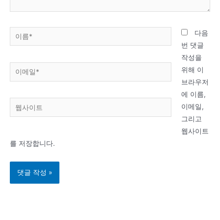
이
다음
름
번 댓글
*
작성을
이
위해 이
메
브라우저
일
에 이름,
웹
*
이메일,
사
그리고
이
웹사이트
트
를 저장합니다.