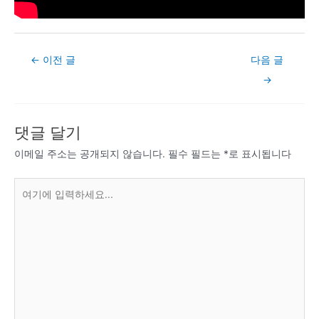
Post
←
이전 글
다음 글
navigation
→
댓글 달기
이메일 주소는 공개되지 않습니다.
필수 필드는
*
로 표시됩니다
여
기
에
입
력
하
세
요...