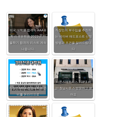
미국 대학원 합격자 AAA유
직장인의 부수입을 추천하
학 미국유학원 2023년 가
는 네이버 애드포스트 신청
을학기 합격자 리스트 계속
방법과 조건을 알려드립니
나옵니다.
다
시몬스매트리스 TOP3 비
직장인 MBA 경영대학원 준
교! 청담시몬스 방문하고 왔
비를 온라인으로
어요