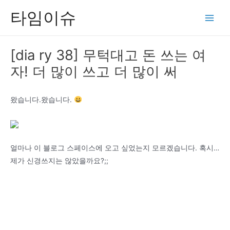
콘
타임이슈
텐
Main
츠
Men
로
[dia ry 38] 무턱대고 돈 쓰는 여
건
자! 더 많이 쓰고 더 많이 써
너
뛰
기
왔습니다.왔습니다.
얼마나 이 블로그 스페이스에 오고 싶었는지 모르겠습니다. 혹시…
제가 신경쓰지는 않았을까요?;;