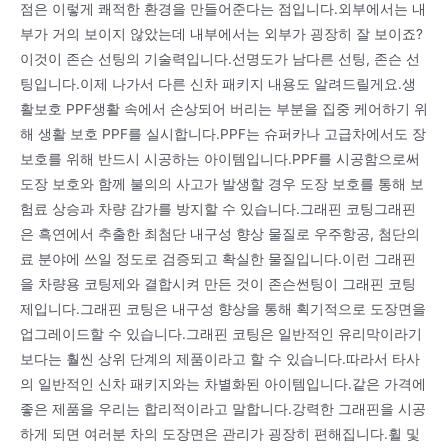
점은 이렇게 쾌적한 환경을 만들어준다는 점입니다.외부에서는 내
부가 거의 보이지 않았는데 내부에서는 외부가 굉장히 잘 보이죠?
이것이 존슨 선팅의 기술력입니다.선명도가 남다른 선팅, 존슨 선
팅입니다.이제 나가서 다른 신차 패키지 내용도 알려드릴게요.생
활보호 PPF생활 속에서 손상되어 버리는 부분을 집중 케어하기 위
해 생활 보호 PPF를 실시합니다.PPF는 슈퍼카나 고급차에서도 장
보호를 위해 반드시 시공하는 아이템입니다.PPF를 시공함으로써
도장 보호와 함께 불의의 사고가 발생할 경우 도장 보호를 통해 보
험료 상승과 차량 감가를 방지할 수 있습니다.그래핀 코팅그래핀
은 흑연에서 추출한 최첨단 내구성 향상 물질로 우주항공, 첨단의
료 분야에 쓰일 정도로 검증되고 확실한 물질입니다.이런 그래핀
을 차량용 코팅제와 결합시켜 만든 것이 존슨썬팅이 그래핀 코팅
제입니다.그래핀 코팅은 내구성 향상을 통해 획기적으로 도장면을
업그레이드할 수 있습니다.그래핀 코팅은 일반적인 유리막이라기
보다는 훨씬 상위 단계의 제품이라고 할 수 있습니다.따라서 타사
의 일반적인 신차 패키지와는 차별화된 아이템입니다.같은 가격에
좋은 제품을 우리는 합리적이라고 말합니다.강력한 그래핀을 시공
하게 되면 여러분 차의 도장면은 관리가 굉장히 편해집니다.휠 및