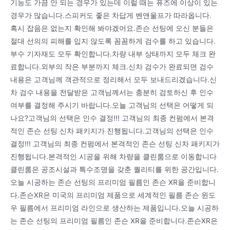
기능도 가끔 안 되는 경우가 있는데 이럴 때는 퓨즈에 이상이 있는
경우가 많습니다.스피커도 좋은 차답게 벤앤울프가 따라옵니다.
혹시 잡음은 없는지 확인해 봐야겠어요.존슨 선팅에 오신 분들은
절대 선의의 피해를 입지 않도록 꼼꼼하게 검수를 하고 있습니다.
부수 기자재도 모두 확인합니다.차량 내부 상태까지 모두 체크 완
료합니다.외부의 작은 부분까지 체크.신차 검수가 완료되면 검수
내용은 고객님께 객관적으로 정리해서 모두 보내드리겠습니다.신
차 검수 내용을 전달받은 고객님께서는 충분히 검토하신 후 인수
여부를 결정해 주시기 바랍니다.오늘 고객님의 선택은 어떻게 되
나요?고객님의 선택은 인수 결정!!! 고객님의 최종 컨펌에서 본격
적인 존슨 선팅 신차 패키지가 진행됩니다.고객님의 선택은 인수
결정!!! 고객님의 최종 컨펌에서 본격적인 존슨 선팅 신차 패키지가
진행됩니다.본격적인 시공을 위해 차량을 클린룸으로 이동합니다
클린룸은 공조시설과 특수조명을 갖춘 퀄리티를 위한 공간입니다.
오늘 시공하는 존슨 선팅의 프리미엄 필름인 존슨 XR을 준비합니
다.존슨XR은 미국의 프리미엄 제품으로 세계적인 필름 존슨 윈도
우 필름에서 프리미엄 라인으로 생산하는 제품입니다.오늘 시공하
는 존슨 선팅의 프리미엄 필름인 존슨 XR을 준비합니다.존슨XR은