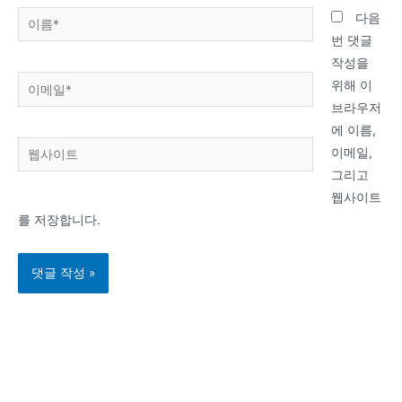
이
다음
름
번 댓글
*
작성을
이
위해 이
메
브라우저
일
에 이름,
웹
*
이메일,
사
그리고
이
웹사이트
트
를 저장합니다.