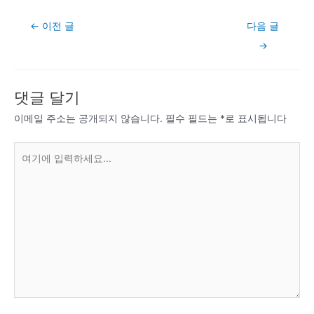
Post
←
이전 글
다음 글
navigation
→
댓글 달기
이메일 주소는 공개되지 않습니다.
필수 필드는
*
로 표시됩니다
여
기
에
입
력
하
세
요...