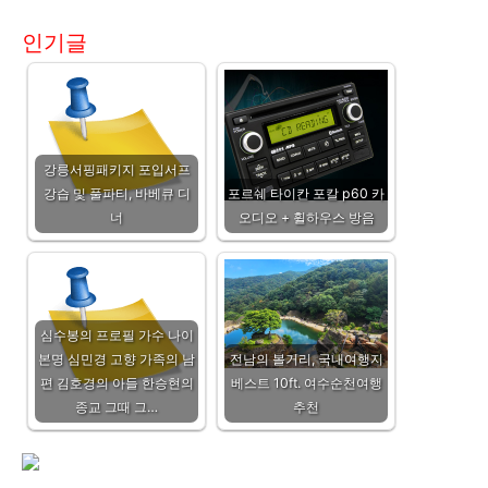
인기글
강릉서핑패키지 포입서프
강습 및 풀파티, 바베큐 디
포르쉐 타이칸 포칼 p60 카
너
오디오 + 휠하우스 방음
심수봉의 프로필 가수 나이
본명 심민경 고향 가족의 남
전남의 볼거리, 국내여행지
편 김호경의 아들 한승현의
베스트 10ft. 여수순천여행
종교 그때 그…
추천