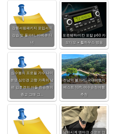
강릉서핑패키지 포입서프
강습 및 풀파티, 바베큐 디
포르쉐 타이칸 포칼 p60 카
너
오디오 + 휠하우스 방음
심수봉의 프로필 가수 나이
본명 심민경 고향 가족의 남
전남의 볼거리, 국내여행지
편 김호경의 아들 한승현의
베스트 10ft. 여수순천여행
종교 그때 그…
추천
남자시계 덴마크 스코브 안