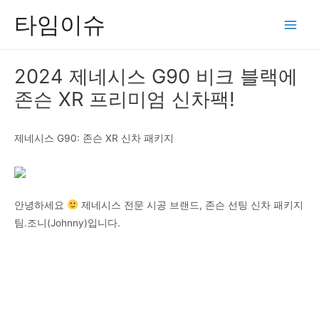
콘
타임이슈
텐
Main
츠
Men
로
2024 제네시스 G90 비크 블랙에
건
존슨 XR 프리미엄 신차팩!
너
뛰
기
제네시스 G90: 존슨 XR 신차 패키지
안녕하세요
제네시스 전문 시공 브랜드, 존슨 선팅 신차 패키지
팀.조니(Johnny)입니다.