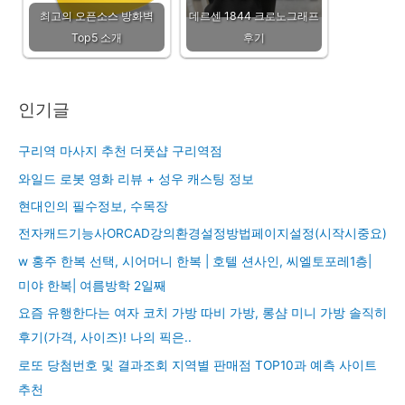
최고의 오픈소스 방화벽
데르센 1844 크로노그래프
Top5 소개
후기
인기글
구리역 마사지 추천 더풋샵 구리역점
와일드 로봇 영화 리뷰 + 성우 캐스팅 정보
현대인의 필수정보, 수목장
전자캐드기능사ORCAD강의환경설정방법페이지설정(시작시중요)
w 홍주 한복 선택, 시어머니 한복 | 호텔 션사인, 씨엘토포레1층|
미야 한복| 여름방학 2일째
요즘 유행한다는 여자 코치 가방 따비 가방, 롱샴 미니 가방 솔직히
후기(가격, 사이즈)! 나의 픽은..
로또 당첨번호 및 결과조회 지역별 판매점 TOP10과 예측 사이트
추천