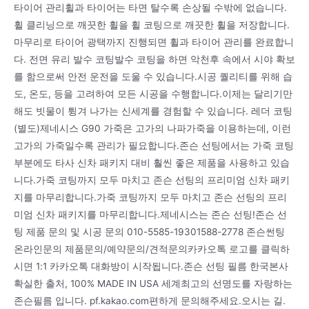
타이어 관리휠과 타이어는 타면 탈수록 손상될 수밖에 없습니다.
휠 클리닝으로 깨끗한 휠을 휠 코팅으로 깨끗한 휠을 저장합니다.
마무리로 타이어 광택까지 진행되면 휠과 타이어 관리를 완료합니
다. 전면 유리 발수 코팅발수 코팅을 하면 악천후 속에서 시야 확보
를 함으로써 안전 운전을 도울 수 있습니다.시공 퀄리티를 위해 습
도, 온도, 등을 고려하여 모든 시공을 수행합니다.이제는 달리기만
해도 빗물이 튕겨 나가는 신세계를 경험할 수 있습니다. 레더 코팅
(별도)제네시스 G90 가죽은 고가의 나파가죽을 이용하는데, 이런
고가의 가죽일수록 관리가 필요합니다.존슨 선팅에서는 가죽 코팅
부분에도 타사 신차 패키지 대비 훨씬 좋은 제품을 사용하고 있습
니다.가죽 코팅까지 모두 마치고 존슨 선팅의 프리미엄 신차 패키
지를 마무리합니다.가죽 코팅까지 모두 마치고 존슨 선팅의 프리
미엄 신차 패키지를 마무리합니다.제네시스는 존슨 선팅!존슨 선
팅 제품 문의 및 시공 문의 010-5585-19301588-2778 존슨썬팅
온라인문의 제품문의/예약문의/견적문의카카오톡 로고를 클릭하
시면 1:1 카카오톡 대화방이 시작됩니다.존슨 선팅 필름 한국본사
확실한 출처, 100% MADE IN USA 세계최고의 선명도를 자랑하는
존슨필름 입니다. pf.kakao.com편하게 문의해주세요.오시는 길.