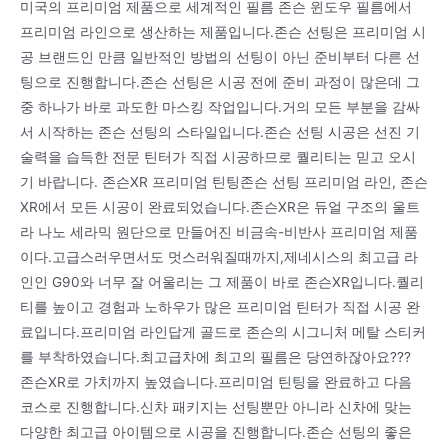
미국의 프리미엄 제품으로 세계적인 필름 존슨 윈도우 필름에서
프리미엄 라인으로 생산하는 제품입니다.존슨 선팅은 프리미엄 시
공 브랜드인 만큼 일반적인 방법의 선팅이 아닌 준비부터 다른 선
팅으로 진행합니다.존슨 선팅은 시공 전에 준비 과정이 많은데 그
중 하나가 바로 과도한 마스킹 작업입니다.거의 모든 부분을 감싸
서 시작하는 존슨 선팅의 스타일입니다.존슨 선팅 시공은 선진 기
술력을 습득한 전문 틴터가 직접 시공하므로 퀄리티는 믿고 오시
기 바랍니다. 존슨XR 프리미엄 틴팅존슨 선팅 프리미엄 라인, 존슨
XR에서 모든 시공이 완료되었습니다.존슨XR은 듀얼 구조의 울트
라 나노 세라믹 원단으로 만들어진 비금속-비반사 프리미엄 제품
이다.고급스러우면서도 멋스러워질때까지,제네시스의 최고급 라
인인 G90와 너무 잘 어울리는 그 제품이 바로 존슨XR입니다.퀄리
티를 높이고 경험과 노하우가 많은 프리미엄 틴터가 직접 시공 완
료입니다.프리미엄 라인답게 골드로 존슨의 시그니처 메탈 스티커
를 부착하였습니다.최고급차에 최고의 필름은 당연하잖아요???
존슨XR로 가치까지 높였습니다.프리미엄 틴팅을 완료하고 다음
코스로 진행합니다.신차 패키지는 선팅뿐만 아니라 신차에 맞는
다양한 최고급 아이템으로 시공을 진행합니다.존슨 선팅의 좋은