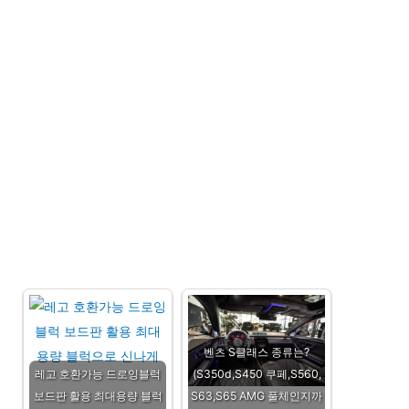
벤츠 S클래스 종류는?
레고 호환가능 드로잉블럭
(S350d,S450 쿠페,S560,
보드판 활용 최대용량 블럭
S63,S65 AMG 풀체인지까