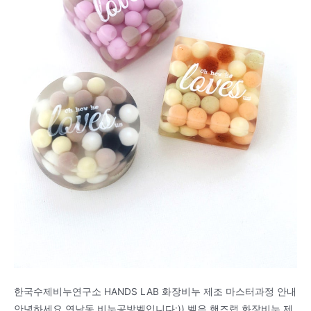
한국수제비누연구소 HANDS LAB 화장비누 제조 마스터과정 안내
안녕하세요 연남동 비누공방벨입니다:)) 벨은 핸즈랩 화장비누 제