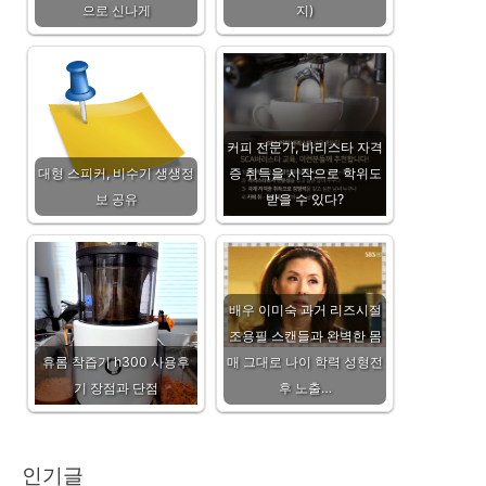
으로 신나게
지)
커피 전문가, 바리스타 자격
대형 스피커, 비수기 생생정
증 취득을 시작으로 학위도
보 공유
받을 수 있다?
배우 이미숙 과거 리즈시절
조용필 스캔들과 완벽한 몸
휴롬 착즙기 h300 사용후
매 그대로 나이 학력 성형전
기 장점과 단점
후 노출…
인기글