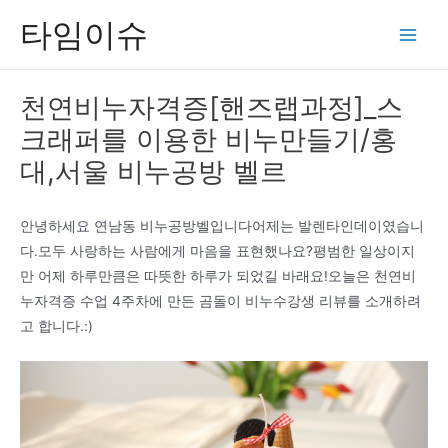
콘
타임이슈
텐
Main
츠
Men
로
천연비누자격증[핸즈랩과정]_스
건
크래퍼를 이용한 비누만들기/홍
너
뛰
대,서울 비누공방 벨르
기
안녕하세요 연남동 비누공방벨입니다어제는 발렌타인데이였습니
다.모두 사랑하는 사람에게 마음을 표현했나요?평범한 일상이지
만 어제 하루만큼은 따뜻한 하루가 되었길 바래요!오늘은 천연비
누자격증 수업 4주차에 만든 곰돌이 비누수강생 리뷰를 소개하려
고 합니다.:)