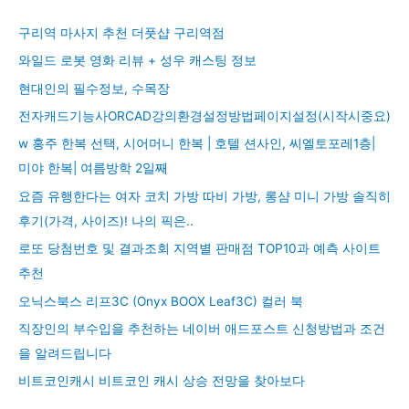
구리역 마사지 추천 더풋샵 구리역점
와일드 로봇 영화 리뷰 + 성우 캐스팅 정보
현대인의 필수정보, 수목장
전자캐드기능사ORCAD강의환경설정방법페이지설정(시작시중요)
w 홍주 한복 선택, 시어머니 한복 | 호텔 션사인, 씨엘토포레1층|
미야 한복| 여름방학 2일째
요즘 유행한다는 여자 코치 가방 따비 가방, 롱샴 미니 가방 솔직히
후기(가격, 사이즈)! 나의 픽은..
로또 당첨번호 및 결과조회 지역별 판매점 TOP10과 예측 사이트
추천
오닉스북스 리프3C (Onyx BOOX Leaf3C) 컬러 북
직장인의 부수입을 추천하는 네이버 애드포스트 신청방법과 조건
을 알려드립니다
비트코인캐시 비트코인 캐시 상승 전망을 찾아보다