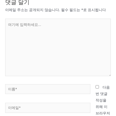
댓글 달기
이메일 주소는 공개되지 않습니다.
필수 필드는
*
로 표시됩니다
여
기
에
입
력
하
세
요...
이
다음
름
번 댓글
*
작성을
이
위해 이
메
브라우저