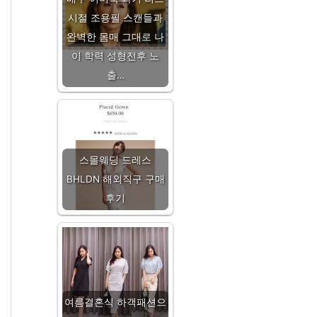
시절 조용필 스캔들과
완벽한 몸매 그대로 나
이 학력 성형전후 노
출…
스몰웨딩 드레스
BHLDN 해외직구 구매
후기
여름결혼식 하객패션으