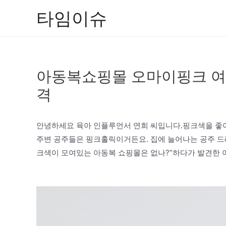
콘
타임이슈
텐
츠
로
건
아동복쇼핑몰 오마이핑크 여
너
뛰
격
기
안녕하세요 육아 인플루언서 연희 씨입니다.핑크색을 좋아
주변 공주들은 핑크홀릭이거든요. 집에 늘어나는 공주 드레
크색이 모여있는 아동복 쇼핑몰은 없나?”하다가 발견한 