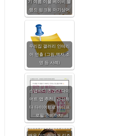
기 여름 이불 베이비 블
랭킷 핑크퐁 아기상어
우리집 갤러리 인테리
어 연출 (그림,액자,조
명 등 사례)
스냅바디 초간단 다이
어트 앱 추천 | 건강하
다 다이어트로 바디프
로필 준비까지!
배우 이미숙 과거 리즈