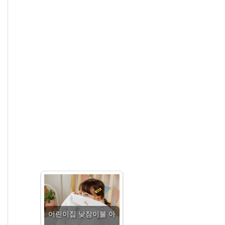
어린이집 낮잠이불 아