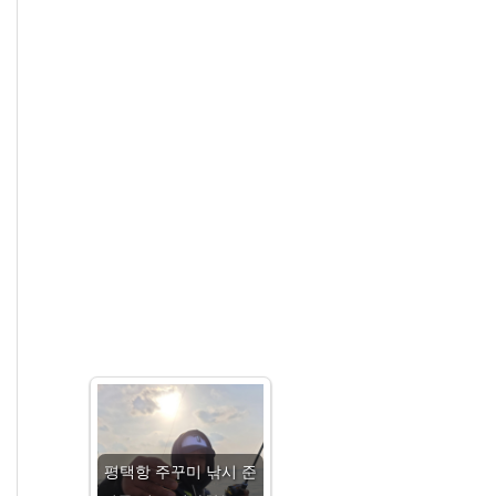
평택항 주꾸미 낚시 준