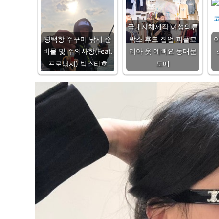
국내자체제작 여성의류
평택항 주꾸미 낚시 준
박스 후드 집업 피플코
비물 및 주의사항(Feat.
리아 옷 예뻐요 동대문
프로낚시) 빅스타호
도매