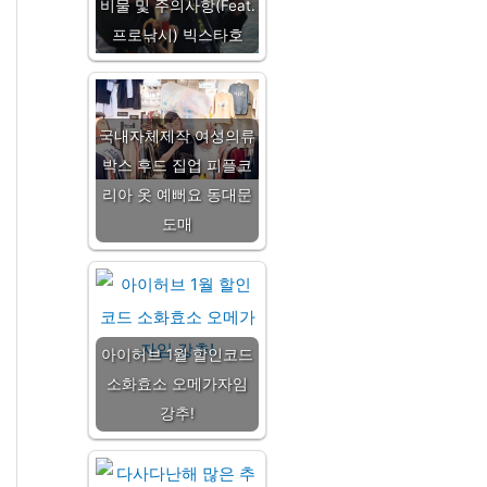
비물 및 주의사항(Feat.
프로낚시) 빅스타호
국내자체제작 여성의류
박스 후드 집업 피플코
리아 옷 예뻐요 동대문
도매
아이허브 1월 할인코드
소화효소 오메가자임
강추!