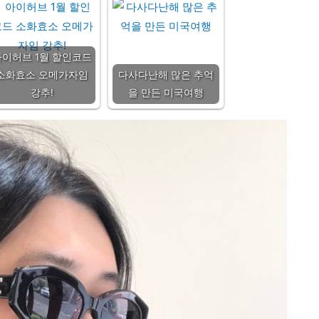
아이허브 1월 할인코드
소화효소 오메가자임
다사다난해 많은 추억
강추!
을 만든 미국여행