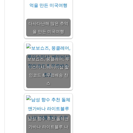
다사다난해 많은 추억
을 만든 미국여행
보보쇼즈, 몽클레어, 루
이스미샤, 베이비샵 할
인코드 & 무료배송 찬
스
남성 향수 추천 돌체앤
가바나 라이트블루 나