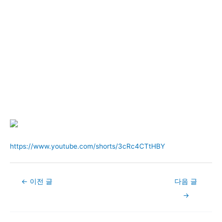
https://www.youtube.com/shorts/3cRc4CTtHBY
Post
←
이전 글
다음 글
navigation
→