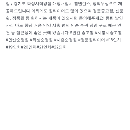
점 / 경기도 화성시직영점 매장내점시 휠밸런스, 장착무상으로 제
공해드립니다 이외에도 휠타이어도 많이 있으며 정품중고휠, 신품
휠, 정품휠 등 원하시는 제품이 있으시면 문의해주세요!!동탄 발안
사강 마도 향남 매송 안양 시흥 평택 안중 수원 광명 구로 배곧 인
천 등 접근성이 좋은 곳에 있습니다 #인천 중고휠 #시흥시중고휠
#안산순정휠 #화성순정휠 #시흥순정휠 #정품휠타이어 #18인치
#19인치#20인치#21인치#22인치