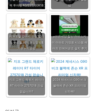
랙 투어링 AS/235/60R18
법
애완동물 강아지 인형 멀티
e편한세상 일산 어반스카
즈 아트돌 제작 몽양공방&
이 아파트 가정용 시스템 에
가온누리공방
어컨 진에어공조 설치 후기
지프 그랜드 체로키 레이더
2024 제네시스 G90 비크
RT 타이어 2757018 간섭
블랙에 존슨 XR 프리미엄
없습니까?
신차팩!