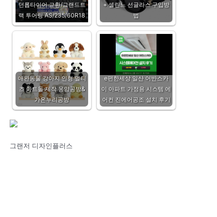
던롭타이어 교환/그랜드트
+ 셀린느 선글라스 구입방
랙 투어링 AS/235/60R18
법
애완동물 강아지 인형 멀티
e편한세상 일산 어반스카
즈 아트돌 제작 몽양공방&
이 아파트 가정용 시스템 에
가온누리공방
어컨 진에어공조 설치 후기
그랜저 디자인플러스