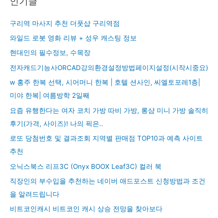
인기글
구리역 마사지 추천 더풋샵 구리역점
와일드 로봇 영화 리뷰 + 성우 캐스팅 정보
현대인의 필수정보, 수목장
전자캐드기능사ORCAD강의환경설정방법페이지설정(시작시중요)
w 홍주 한복 선택, 시어머니 한복 | 호텔 션사인, 씨엘토포레1층|
미야 한복| 여름방학 2일째
요즘 유행한다는 여자 코치 가방 따비 가방, 롱샴 미니 가방 솔직히
후기(가격, 사이즈)! 나의 픽은..
로또 당첨번호 및 결과조회 지역별 판매점 TOP10과 예측 사이트
추천
오닉스북스 리프3C (Onyx BOOX Leaf3C) 컬러 북
직장인의 부수입을 추천하는 네이버 애드포스트 신청방법과 조건
을 알려드립니다
비트코인캐시 비트코인 캐시 상승 전망을 찾아보다