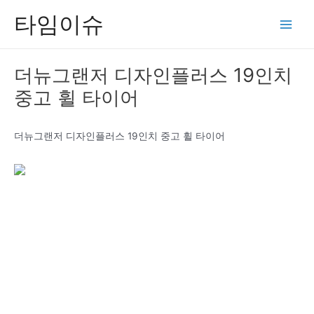
콘
타임이슈
텐
Main
츠
Men
로
더뉴그랜저 디자인플러스 19인치
건
중고 휠 타이어
너
뛰
기
더뉴그랜저 디자인플러스 19인치 중고 휠 타이어