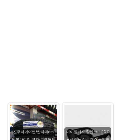
진주타이어맨/싼타페cm
마이텔레사 할인코드 10%
던롭타이어 교환/그랜드트
+ 셀린느 선글라스 구입방