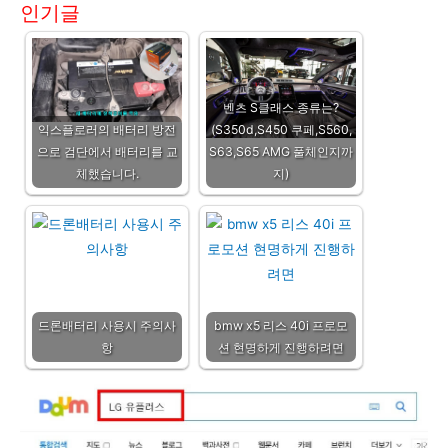
인기글
벤츠 S클래스 종류는?
익스플로러의 배터리 방전
(S350d,S450 쿠페,S560,
으로 검단에서 배터리를 교
S63,S65 AMG 풀체인지까
체했습니다.
지)
드론배터리 사용시 주의사
bmw x5 리스 40i 프로모
항
션 현명하게 진행하려면