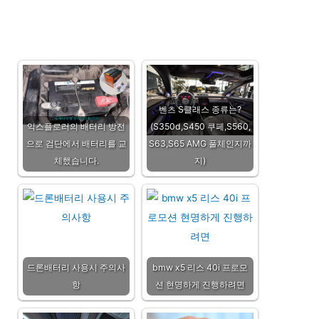
벤츠 S클래스 종류는?
익스플로러의 배터리 방전
(S350d,S450 쿠페,S560,
으로 검단에서 배터리를 교
S63,S65 AMG 풀체인지까
체했습니다.
지)
드론배터리 사용시 주의사
bmw x5 리스 40i 프로모
항
션 현명하게 진행하려면