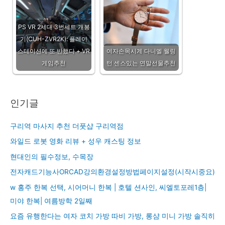
PS VR 2세대 3번세트 개봉
기(CUH-ZVR2K): 플레이
스테이션에 또 반했다 + VR
여자손목시계 다니엘 웰링
게임추천
턴 센스있는 연말선물추천
인기글
구리역 마사지 추천 더풋샵 구리역점
와일드 로봇 영화 리뷰 + 성우 캐스팅 정보
현대인의 필수정보, 수목장
전자캐드기능사ORCAD강의환경설정방법페이지설정(시작시중요)
w 홍주 한복 선택, 시어머니 한복 | 호텔 션사인, 씨엘토포레1층|
미야 한복| 여름방학 2일째
요즘 유행한다는 여자 코치 가방 따비 가방, 롱샴 미니 가방 솔직히