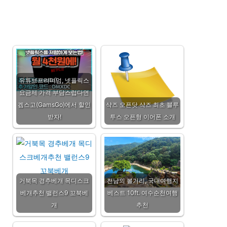
유튜브프리미엄, 넷플릭스
요금제 가격 부담스럽다면
겜스고(GamsGo)에서 할인
샥즈 오픈닷 샥즈 최초 블루
받자!
투스 오픈형 이어폰 소개
거북목 경추베개 목디스크
전남의 볼거리, 국내여행지
베개추천 밸런스9 꼬북베
베스트 10ft. 여수순천여행
개
추천