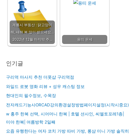
계룡시 부동산 : 닭고양이
해, 새해 복 많이 받으세요...
2022년 12월 마지막 주…
용띠 운세
인기글
구리역 마사지 추천 더풋샵 구리역점
와일드 로봇 영화 리뷰 + 성우 캐스팅 정보
현대인의 필수정보, 수목장
전자캐드기능사ORCAD강의환경설정방법페이지설정(시작시중요)
w 홍주 한복 선택, 시어머니 한복 | 호텔 션사인, 씨엘토포레1층|
미야 한복| 여름방학 2일째
요즘 유행한다는 여자 코치 가방 따비 가방, 롱샴 미니 가방 솔직히