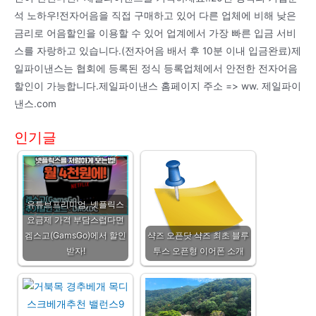
석 노하우!전자어음을 직접 구매하고 있어 다른 업체에 비해 낮은
금리로 어음할인을 이용할 수 있어 업계에서 가장 빠른 입금 서비
스를 자랑하고 있습니다.(전자어음 배서 후 10분 이내 입금완료)제
일파이낸스는 협회에 등록된 정식 등록업체에서 안전한 전자어음
할인이 가능합니다.제일파이낸스 홈페이지 주소 => ww. 제일파이
낸스.com
인기글
유튜브프리미엄, 넷플릭스
요금제 가격 부담스럽다면
겜스고(GamsGo)에서 할인
샥즈 오픈닷 샥즈 최초 블루
받자!
투스 오픈형 이어폰 소개