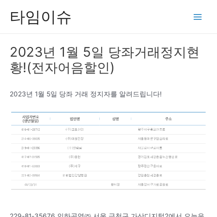
콘
타임이슈
텐
Main
츠
Men
로
2023년 1월 5일 당좌거래정지현
건
황!(전자어음할인)
너
뛰
기
2023년 1월 5일 당좌 거래 정지자를 알려드립니다!
229-81-35676 인하공영㈜ 서울 금천구 가산디지털2에서 오늘은