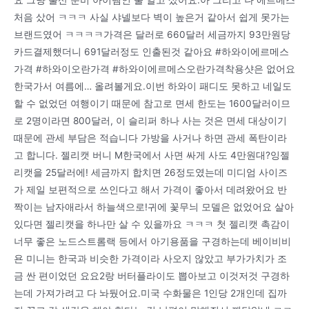
처음 샀어 ㅋㅋㅋ 사실 샤넬보다 벽이 높은거 같아서 쉽게 못가는
브랜드였어 ㅋㅋㅋㅋ가격은 달러로 660달러 세금까지 93만원당
카드결제했더니 691달러정도 인출된것 같아요 #하와이에르메스
가격 #하와이오란가격 #하와이에르메스오란가격착용샷은 없어요
한국가서 여름에… 올려볼게요.이번 하와이 패디도 못하고 네일도
할 수 없었던 여행이기 때문에 참고로 면세 한도는 1600달러이므
로 2명이라면 800달러, 이 슬리퍼 하나 사는 것은 면세 대상이기
때문에 관세 부담은 적습니다 가방을 사거나 하면 관세 폭탄이라
고 합니다. 젤리캣 버니 M한국에서 사면 싸게 사도 4만원대?잉젤
리캣을 25달러에! 세금까지 합치면 26정도였는데 미디엄 사이즈
가 제일 보편적으로 쓰인다고 해서 가격이 좋아서 데려왔어요 반
짝이는 남자애라서 하늘색으로!귀에 꽃무늬 모델은 없었어요 살아
있다면 젤리캣을 하나만 살 수 있을까요 ㅋㅋㅋ 첫 젤리캣 촉감이
너무 좋은 노드스트롬랙 등에서 아기용품을 구경하는데 베이비비
욘 미니는 한국과 비슷한 가격이라 사오지 않았고 부가가치가 조
금 싼 편이었던 요요2랑 버터플라이도 뽑아보고 이것저것 구경하
는데 가져가려고 다 놔뒀어요.미국 수화물은 1인당 2개인데 집까