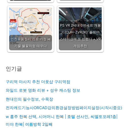
PS VR 2세대 3번세트 개봉
기(CUH-ZVR2K): 플레이
인천유품정리 김포 가정 폐
스테이션에 또 반했다 + VR
기물 불꽃처럼 태우다
게임추천
인기글
구리역 마사지 추천 더풋샵 구리역점
와일드 로봇 영화 리뷰 + 성우 캐스팅 정보
현대인의 필수정보, 수목장
전자캐드기능사ORCAD강의환경설정방법페이지설정(시작시중요)
w 홍주 한복 선택, 시어머니 한복 | 호텔 션사인, 씨엘토포레1층|
미야 한복| 여름방학 2일째