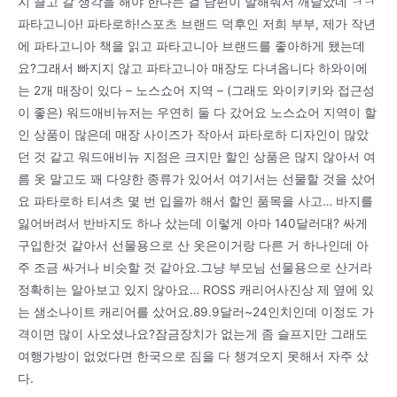
지 끌고 갈 생각을 해야 한다는 걸 남편이 말해줘서 깨달았네 ㅋㅋ
파타고니아! 파타로하!스포츠 브랜드 덕후인 저희 부부, 제가 작년
에 파타고니아 책을 읽고 파타고니아 브랜드를 좋아하게 됐는데
요?그래서 빠지지 않고 파타고니아 매장도 다녀옵니다 하와이에
는 2개 매장이 있다 – 노스쇼어 지역 – (그래도 와이키키와 접근성
이 좋은) 워드애비뉴저는 우연히 둘 다 갔어요 노스쇼어 지역이 할
인 상품이 많은데 매장 사이즈가 작아서 파타로하 디자인이 많았
던 것 같고 워드애비뉴 지점은 크지만 할인 상품은 많지 않아서 여
름 옷 말고도 꽤 다양한 종류가 있어서 여기서는 선물할 것을 샀어
요 파타로하 티셔츠 몇 번 입을까 해서 할인 품목을 사고… 바지를
잃어버려서 반바지도 하나 샀는데 이렇게 아마 140달러대? 싸게
구입한것 같아서 선물용으로 산 옷은이거랑 다른 거 하나인데 아
주 조금 싸거나 비슷할 것 같아요.그냥 부모님 선물용으로 산거라
정확히는 알아보고 있지 않아요… ROSS 캐리어사진상 제 옆에 있
는 샘소나이트 캐리어를 샀어요.89.9달러~24인치인데 이정도 가
격이면 많이 사오셨나요?잠금장치가 없는게 좀 슬프지만 그래도
여행가방이 없었다면 한국으로 짐을 다 챙겨오지 못해서 자주 샀
다.