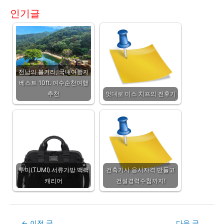
인기글
전남의 볼거리, 국내여행지
베스트 10ft. 여수순천여행
추천
멋대로 미스 치프의 전후기
투미(TUMI) 서류가방 백팩
건축기사 응시자격 만들고
캐리어
건설경력수첩까지!
Post
←
이전 글
다음 글