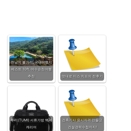
전남의 볼거리, 국내여행지
베스트 10ft. 여수순천여행
추천
멋대로 미스 치프의 전후기
투미(TUMI) 서류가방 백팩
건축기사 응시자격 만들고
캐리어
건설경력수첩까지!