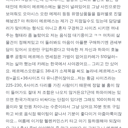
태인데 하와이 에르메스에는 물건이 널려있어요 그냥 사진으로만
보여줘도 오아시스 오란 에제리 등등 유명상품들을 컬러별로 진열
해놨죠? 아 하와이 에르메스는 제가 간 지점일수도 있는데 담당셀
러가 맞이하는 형식도 아니고 혼자 구경하고 사이즈 시키면 꺼내
주는 형태라 좀 놀랐어요 저는 음식점 대기중이고 ㅋㅋ 어차피 살
물건이 정해져있고 더 둘러봐도 마음이 아플뿐 구매하기엔 관세부
담이 있어서 오란만 구입하겠다고 약속한 저 자신과 하와이 호놀
룰루 공항의 에르메스 면세점은 가방이 없어요카레가 510달러~
저는 살까 했는데 카레는 한국에서 사야겠어요… 그리고 안 샀어
요. 에르메스오란골드 36내가 소제목을 써도 놀라네.에르메스+오
란+골드+36사이즈 다 유니콘이잖아요…저는 황금 사이즈라는
225-230, 6사이즈 다리를 가진 사람이기 때문에 정말 볼 홈이 많
이 들어가도 절대 저 조합은 나오지 않거든요?근데 하와이에는 있
으면 한국가격보다 비싸다는 단점이 있다면 그래도 100이하의 제
품이라 몇 만원 차이나는 수준이라서 그냥 샀어요.10분 컷트 구입
하고 바로 음식점 웨이팅이 끝나서 기분이 좋다이거 아줌마룩이잖
아요… 여름에 이거랑 헬렌커민스키 타고 아기 등하원해야 되잖아
요 그냥 출산 준비 아이템인 줄 알고 샀어요.아 그리고 나 에르메스