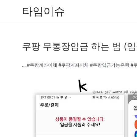
콘
타임이슈
텐
츠
로
건
쿠팡 무통장입금 하는 법 (입
너
뛰
기
… #쿠팡계좌이체 #쿠팡계좌이체 #쿠팡입금가능은행 