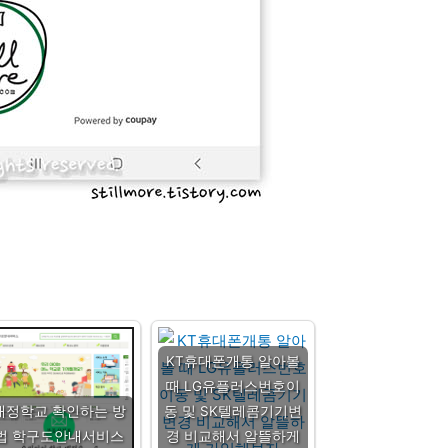
KT휴대폰개통 알아볼
때 LG유플러스번호이
배정학교 확인하는 방
동 및 SK텔레콤기기변
법 학구도안내서비스
경 비교해서 알뜰하게