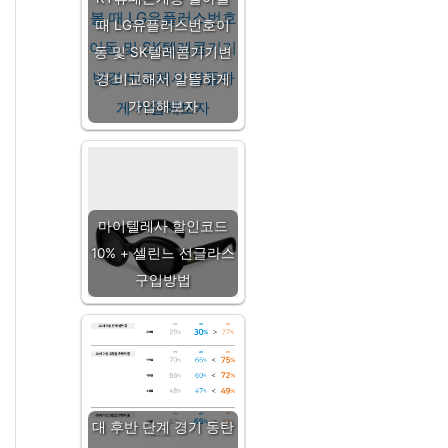
때 LG유플러스번호이
동 및 SK텔레콤기기변
경 비교해서 알뜰하게
가입해보자
마이텔레사 할인코드
10% + 셀린느 선글라스
구입방법
대 후반 단계 경기 동탄