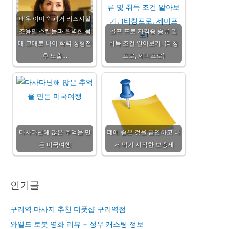
배우 이미숙 과거 리즈시절
조용필 스캔들과 완벽한 몸
골프 프로 자격증 종류 및
매 그대로 나이 학력 성형전
취득 조건 알아보기. (티칭
후 노출…
프로, 세미프로)
다사다난해 많은 추억을 만
폐에 좋은 것을 금연하고 나
든 미국여행
서 먹기 시작한 보충제
인기글
구리역 마사지 추천 더풋샵 구리역점
와일드 로봇 영화 리뷰 + 성우 캐스팅 정보