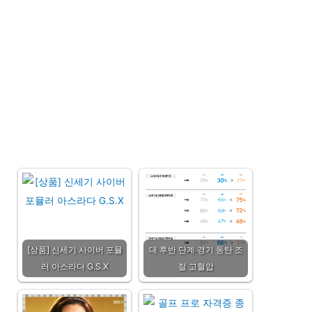
[상품] 신세기 사이버 포뮬
대 후반 단계 경기 동탄 조
러 아스라다 G.S.X
절 고혈압