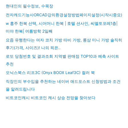
현대인의 필수정보, 수목장
전자캐드기능사ORCAD강의환경설정방법페이지설정(시작시중요)
w 홍주 한복 선택, 시어머니 한복 | 호텔 션사인, 씨엘토포레1층|
미야 한복| 여름방학 2일째
요즘 유행한다는 여자 코치 가방 따비 가방, 롱샴 미니 가방 솔직히
후기(가격, 사이즈)! 나의 픽은..
로또 당첨번호 및 결과조회 지역별 판매점 TOP10과 예측 사이트
추천
오닉스북스 리프3C (Onyx BOOX Leaf3C) 컬러 북
직장인의 부수입을 추천하는 네이버 애드포스트 신청방법과 조건
을 알려드립니다
비트코인캐시 비트코인 캐시 상승 전망을 찾아보다