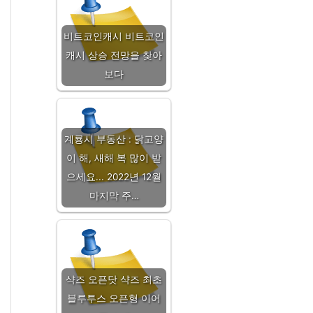
비트코인캐시 비트코인
캐시 상승 전망을 찾아
보다
계룡시 부동산 : 닭고양
이 해, 새해 복 많이 받
으세요... 2022년 12월
마지막 주…
샥즈 오픈닷 샥즈 최초
블루투스 오픈형 이어