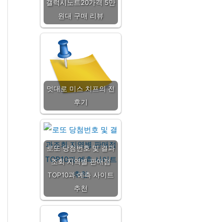
갤럭시노트20가격 5만
원대 구매 리뷰
멋대로 미스 치프의 전
후기
로또 당첨번호 및 결과
조회 지역별 판매점
TOP10과 예측 사이트
추천