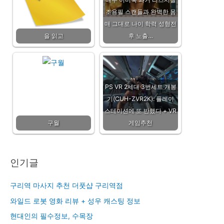
조용필 스캔들과 완벽한 몸
매 그대로 나이 학력 성형전
을 읽고
후 노출…
PS VR 2세대 3번세트 개봉
기(CUH-ZVR2K): 플레이
스테이션에 또 반했다 + VR
구월
게임추천
인기글
구리역 마사지 추천 더풋샵 구리역점
와일드 로봇 영화 리뷰 + 성우 캐스팅 정보
현대인의 필수정보, 수목장