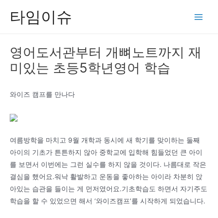
콘
타임이슈
텐
Main
츠
Men
로
영어도서관부터 개뼈노트까지 재
건
미있는 초등5학년영어 학습
너
뛰
기
와이즈 캠프를 만나다
여름방학을 마치고 9월 개학과 동시에 새 학기를 맞이하는 둘째
아이의 기초가 튼튼하지 않아 중학교에 입학해 힘들었던 큰 아이
를 보면서 이번에는 그런 실수를 하지 않을 것이다. 나름대로 작은
결심을 했어요.워낙 활발하고 운동을 좋아하는 아이라 차분히 앉
아있는 습관을 들이는 게 먼저였어요.기초학습도 하면서 자기주도
학습을 할 수 있었으면 해서 ‘와이즈캠프’를 시작하게 되었습니다.