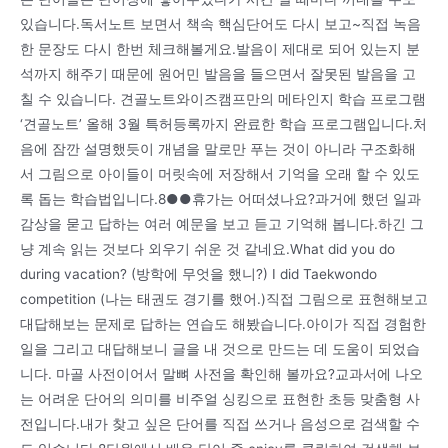
있습니다.독서노트 보면서 책속 핵심단어도 다시 보고~직접 녹음
한 문장도 다시 한번 체크해볼게요.발음이 제대로 되어 있는지 분
석까지 해주기 때문에 원어민 발음을 들으면서 잘못된 발음을 고
칠 수 있습니다. 견골노트와이즈캠프만의 메타인지 학습 프로그램
‘견골노트’ 올해 3월 특허등록까지 완료한 학습 프로그램입니다.처
음에 잠깐 설명했듯이 개념을 말로만 푸는 것이 아니라 구조화해
서 그림으로 아이들이 머릿속에 저장해서 기억을 오래 할 수 있도
록 돕는 학습법입니다.8●●휴가는 어떠셨나요?과거에 했던 일과
감상을 묻고 답하는 여러 예문을 보고 듣고 기억해 봅니다.하긴 그
냥 계속 읽는 것보다 외우기 쉬운 것 같네요.What did you do
during vacation? (방학에 무엇을 했니?) I did Taekwondo
competition (나는 태권도 경기를 했어.)직접 그림으로 표현해보고
대답해보는 문제로 답하는 연습도 해봤습니다.아이가 직접 경험한
일을 그리고 대답해보니 글을 내 것으로 만드는 데 도움이 되었습
니다. 마골 사전이어서 말뼈 사전을 확인해 볼까요?교과서에 나오
는 어려운 단어의 의미를 비주얼 싱킹으로 표현한 초등 맞춤형 사
전입니다.내가 찾고 싶은 단어를 직접 쓰거나 음성으로 검색할 수