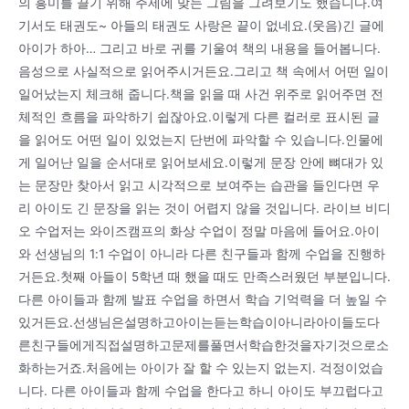
의 흥미를 끌기 위해 주제에 맞는 그림을 그려보기도 했습니다.여
기서도 태권도~ 아들의 태권도 사랑은 끝이 없네요.(웃음)긴 글에
아이가 하아… 그리고 바로 귀를 기울여 책의 내용을 들어봅니다.
음성으로 사실적으로 읽어주시거든요.그리고 책 속에서 어떤 일이
일어났는지 체크해 줍니다.책을 읽을 때 사건 위주로 읽어주면 전
체적인 흐름을 파악하기 쉽잖아요.이렇게 다른 컬러로 표시된 글
을 읽어도 어떤 일이 있었는지 단번에 파악할 수 있습니다.인물에
게 일어난 일을 순서대로 읽어보세요.이렇게 문장 안에 뼈대가 있
는 문장만 찾아서 읽고 시각적으로 보여주는 습관을 들인다면 우
리 아이도 긴 문장을 읽는 것이 어렵지 않을 것입니다. 라이브 비디
오 수업저는 와이즈캠프의 화상 수업이 정말 마음에 들어요.아이
와 선생님의 1:1 수업이 아니라 다른 친구들과 함께 수업을 진행하
거든요.첫째 아들이 5학년 때 했을 때도 만족스러웠던 부분입니다.
다른 아이들과 함께 발표 수업을 하면서 학습 기억력을 더 높일 수
있거든요.선생님은설명하고아이는듣는학습이아니라아이들도다
른친구들에게직접설명하고문제를풀면서학습한것을자기것으로소
화하는거죠.처음에는 아이가 잘 할 수 있는지 없는지. 걱정이었습
니다. 다른 아이들과 함께 수업을 한다고 하니 아이도 부끄럽다고