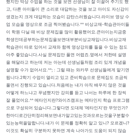
했지만 막상 수업을 하는 것을 보면 선생님이 잘 이끌어 주기도 했
고, 다른 아이들이 큰 소리로 대답하는 것을 보고 아이도 자신감이
생겼는지 크게 대답하는 모습이 감탄스러웠습니다.라이브 영상 수
업 모습을 영상으로 조금 찍어봤습니다.^^ 비상교재-학습관아이들
이 학원 다닐 때 비상 문제집을 많이 활용했어요.큰아이는지금중
학생인데공부하는문제집을보면대부분비상교재입니다.비상교재
학습관이 따로 있어서 교재와 함께 영상강의를 들을 수 있는 점도
아주 좋았습니다.사실 문제집만 풀면 어렵죠.옆에서 저한테 설명
을 해달라고 하는데 저는 아는데 선생님들처럼 조리 있게 개념을
설명할 수가 없어서요.^^; : 그럴 때는 와카무 선생님들에게 맡기면
됩니다.2학기 수업이 열리고 있고 준비학습으로 문제집도 조금씩
풀면서 진행되고 있습니다.처음에는 내가 아직 배우지 않은 것을
어떻게 하느냐고 푸념했지만 강의를 듣고 나서는 하루에 한 장씩
잘 풀었어요.^^ 메타인지란?와이즈캠프는 메타인지 학습 프로그램
으로 구성되어 있습니다.그렇다면 도대체 ‘메타인지’란 무엇인가?
한마디로간단히정리해보면내가알고있는것과모르는것을구분할수
있는능력을말합니다.내가 이 문제를 정확히 알고 있니? 모르겠니?
이것도 확실히 구분하지 못하면 계속 나아가도 도움이 되지 않습