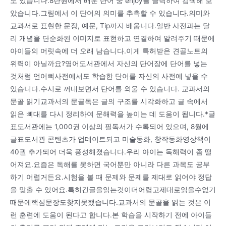
도 있습니다.8단원에서 배운 단어 중 enjoy를 클릭하여 검색해 보
았습니다.그림에서 이 단어의 의미를 추측할 수 있습니다.의미와
교과서로 표현한 문장, 예문, Tip까지 배웁니다.일반 사전과는 달
리 개념을 단순화된 이미지로 표현하고 연결하여 알려주기 때문에
아이들의 머릿속에 더 오래 남습니다.이게 특허받은 견골노트의
위력이 아닐까요?영어도서관에서 자신의 단어장에 단어를 넣는
것처럼 언어뼈사전에서도 학습한 단어를 자신의 사전에 넣을 수
있습니다.수시로 꺼내보면서 단어를 외울 수 있습니다. 교과서의
문골 읽기교과서의 문골독은 글의 구조를 시각화하고 글 속에서
읽은 뼈대를 다시 정리하여 문해력을 높이는 데 도움이 됩니다.*글
표도서관에는 1,000권 이상의 필독서가 수록되어 있으며, 8월에
글표도서관 콘텐츠가 업데이트되고 미술동화, 창작동화영상책이
40권 추가되어 더욱 풍성해졌습니다.우리 아이는 독해력이 좀 떨
어져요.요즘은 독해를 못하면 국어뿐만 아니라 다른 과목도 공부
하기 어렵거든요.시험을 볼 때 문제와 문제를 제대로 읽어야 정답
을 맞출 수 있어요.특히긴글을읽는것이더어렵고제대로읽을수없기
때문에핵심문장도찾지못했습니다.교과서의 문골을 읽는 것은 이
런 훈련에 도움이 된다고 합니다.본 학습을 시작하기 전에 아이들