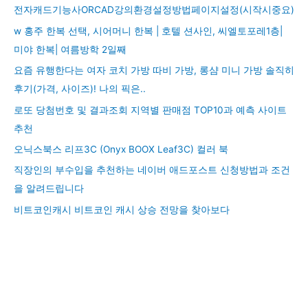
전자캐드기능사ORCAD강의환경설정방법페이지설정(시작시중요)
w 홍주 한복 선택, 시어머니 한복 | 호텔 션사인, 씨엘토포레1층|
미야 한복| 여름방학 2일째
요즘 유행한다는 여자 코치 가방 따비 가방, 롱샴 미니 가방 솔직히
후기(가격, 사이즈)! 나의 픽은..
로또 당첨번호 및 결과조회 지역별 판매점 TOP10과 예측 사이트
추천
오닉스북스 리프3C (Onyx BOOX Leaf3C) 컬러 북
직장인의 부수입을 추천하는 네이버 애드포스트 신청방법과 조건
을 알려드립니다
비트코인캐시 비트코인 캐시 상승 전망을 찾아보다