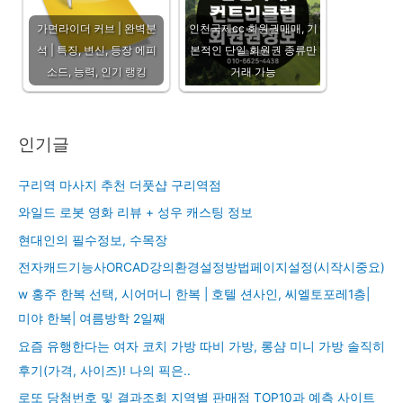
가면라이더 커브 | 완벽분
인천국제cc 회원권매매, 기
석 | 특징, 변신, 등장 에피
본적인 단일 회원권 종류만
소드, 능력, 인기 랭킹
거래 가능
인기글
구리역 마사지 추천 더풋샵 구리역점
와일드 로봇 영화 리뷰 + 성우 캐스팅 정보
현대인의 필수정보, 수목장
전자캐드기능사ORCAD강의환경설정방법페이지설정(시작시중요)
w 홍주 한복 선택, 시어머니 한복 | 호텔 션사인, 씨엘토포레1층|
미야 한복| 여름방학 2일째
요즘 유행한다는 여자 코치 가방 따비 가방, 롱샴 미니 가방 솔직히
후기(가격, 사이즈)! 나의 픽은..
로또 당첨번호 및 결과조회 지역별 판매점 TOP10과 예측 사이트