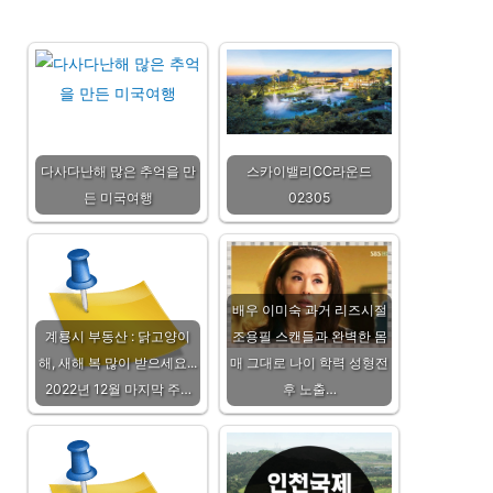
다사다난해 많은 추억을 만
스카이밸리CC라운드
든 미국여행
02305
배우 이미숙 과거 리즈시절
계룡시 부동산 : 닭고양이
조용필 스캔들과 완벽한 몸
해, 새해 복 많이 받으세요...
매 그대로 나이 학력 성형전
2022년 12월 마지막 주…
후 노출…