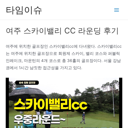
콘
타임이슈
텐
Main
츠
Men
로
여주 스카이밸리 CC 라운딩 후기
건
너
뛰
여주에 위치한 골프장인 스카이밸리cc에 다녀왔다. 스카이밸리cc
기
는 여주에 위치한 골프장으로 회원제 스카이, 밸리 코스와 퍼블릭
인레이크, 마운틴의 4개 코스로 총 36홀의 골프장이다. 서울 강남
권에서 1시간 남짓한 접근성을 가지고 있다.