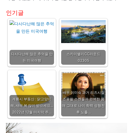
인기글
다사다난해 많은 추억을 만
스카이밸리CC라운드
든 미국여행
02305
배우 이미숙 과거 리즈시절
계룡시 부동산 : 닭고양이
조용필 스캔들과 완벽한 몸
해, 새해 복 많이 받으세요...
매 그대로 나이 학력 성형전
2022년 12월 마지막 주…
후 노출…