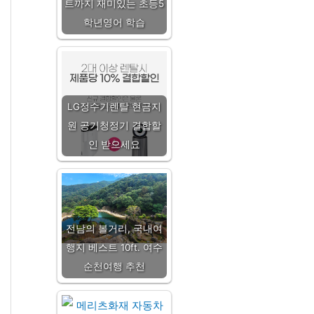
트까지 재미있는 초등5
학년영어 학습
LG정수기렌탈 현금지
원 공기청정기 결합할
인 받으세요
전남의 볼거리, 국내여
행지 베스트 10ft. 여수
순천여행 추천