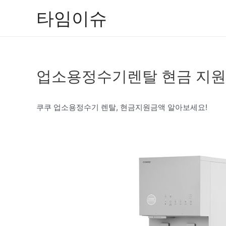
콘
타임이슈
텐
츠
로
건
업소용정수기렌탈 현금 지원
너
뛰
기
쿠쿠 업소용정수기 렌탈, 현금지원금액 알아보세요!