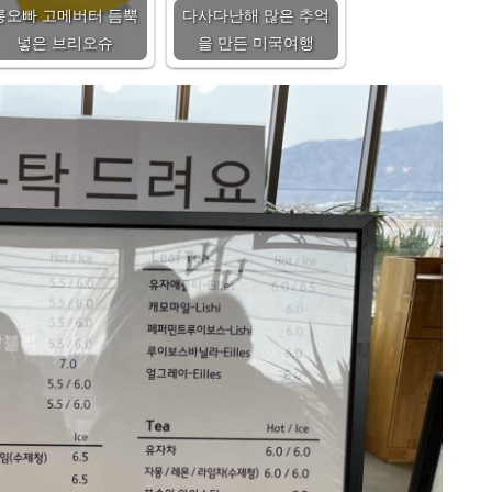
릉오빠 고메버터 듬뿍
다사다난해 많은 추억
넣은 브리오슈
을 만든 미국여행