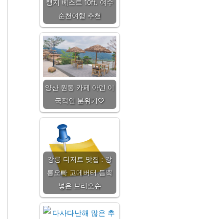
행지 베스트 10ft. 여수
순천여행 추천
양산 원동 카페 아덴 이
국적인 분위기♡
강릉 디저트 맛집 : 강
릉오빠 고메버터 듬뿍
넣은 브리오슈