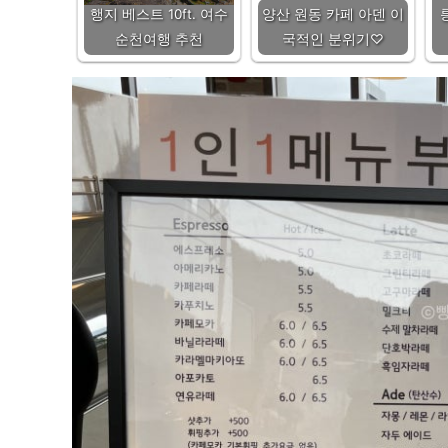
행지 베스트 10ft. 여수
양산 원동 카페 아덴 이
순천여행 추천
국적인 분위기♡