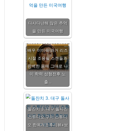
다사다난해 많은 추억
을 만든 미국여행
배우 이미숙 과거 리즈
시절 조용필 스캔들과
완벽한 몸매 그대로 나
이 학력 성형전후 노
출…
돌잔치 3. 대구 돌사진
스튜디오 구미 스튜디
오 한옥래돈후리뷰+보