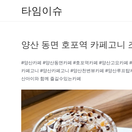
콘
타임이슈
텐
츠
로
건
양산 동면 호포역 카페고니 
너
뛰
기
#양산카페 #양산동면카페 #호포역카페 #양산고요카페 
카페고니 #양산카페고니 #양산천변뷰카페 #양산루프탑
산아이와 함께 즐길수있는카페