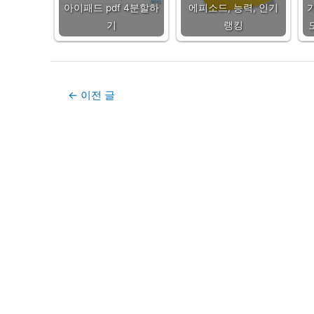
아이패드 pdf 4분할하
에피소드, 능력, 인기
기
랭킹
Post
←
이전 글
navigation