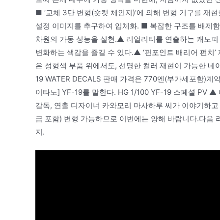
■ ‘교체 3단 변형(숏컷 체인지)’에 의해 변형 기구를 재
설정 이미지를 추구하여 입체화. ■ 복잡한 구조를 배제함
차원의 가동 성능을 실현.▲ 리얼리티를 연출하는 캐노피 
변화하는 색감을 즐길 수 있다.▲ ‘핀포인트 배리어 펀치’
은 성형색 부품 위에서도, 선명한 컬러 재현이 가능한 네이마 씰 
19 WATER DECALS 판매 가격은 770엔(부가세포함
이타노] YF-19를 말한다. HG 1/100 YF-19 스페셜
감독, 연출 디자이너 카와모리 마사하루 씨가 이야기하고 
금 포함) 변형 가능하므로 이번에는 양해 바랍니다.다음 
지.