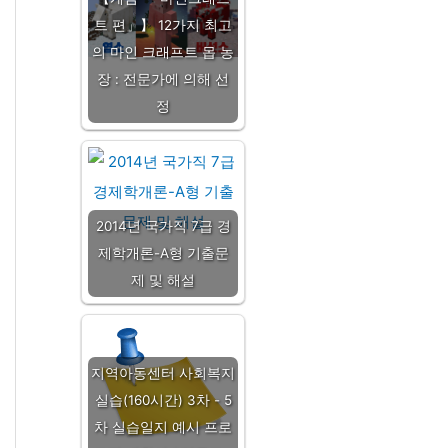
트 편」】 12가지 최고
의 마인 크래프트 몹 농
장 : 전문가에 의해 선
정
2014년 국가직 7급 경
제학개론-A형 기출문
제 및 해설
지역아동센터 사회복지
실습(160시간) 3차 - 5
차 실습일지 예시 프로