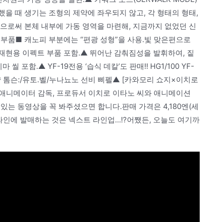
현했을 때 생기는 조형의 제약에 좌우되지 않고, 각 형태의 형태,
으로써 본체 내부에 가동 영역을 마련해, 지금까지 없었던 신
부품■ 캐노피 부분에는 “편광 성형”을 사용.빛 맞은편으로
 재현용 이펙트 부품 포함.▲ 뛰어난 감춰짐성을 발휘하여, 짙
포함.▲ YF-19전용 ‘습식 데칼’도 판매!! HG1/100 YF-
)계약 톰슨:/유토.벨/누나뇨노 선비 삐펠▲ [카와모리 쇼지×이치로
 PV ▲ 애니메이터 감독, 프로듀서 이치로 이타노 씨와 애니메이션
있는 동영상을 꼭 봐주셨으면 합니다.판매 가격은 4,180엔(세
라인에 발매하는 것은 넥스트 라인업…!?어쨌든, 오늘도 여기까