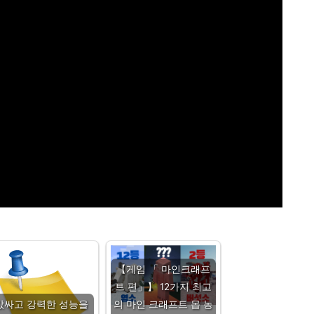
【게임 「 마인크래프
트 편」】 12가지 최고
값싸고 강력한 성능을
의 마인 크래프트 몹 농