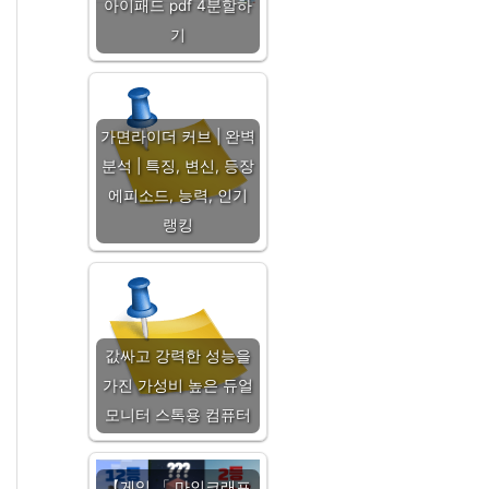
아이패드 pdf 4분할하
기
가면라이더 커브 | 완벽
분석 | 특징, 변신, 등장
에피소드, 능력, 인기
랭킹
값싸고 강력한 성능을
가진 가성비 높은 듀얼
모니터 스톡용 컴퓨터
【게임 「 마인크래프