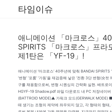
콘
타임이슈
텐
츠
로
건
애니메이션 「마크로스」40주
너
뛰
SPIRITS 「마크로스」프라
기
제1탄은 「YF-19」!
애니메이션 ‘마크로스’ 40주년에 맞춰 BANDAI SPIRITS 
‘변형’ ‘포룸’ ‘가동’을 재검증해 낳은 ‘전환 3단 변형(숏
구를 채용함으로써, 변형 시퀀싱의 간략화 실현. 배트로이
HGYF-19 Shadow.pdf 파일 다운로드 내 PC 저장
(BATTROID MODE)▲ 가워크 모드(GERWALK MODE
때 생기는 조형의 제약에 좌우되지 않고, 각 형태의 형태
로써 본체 내부에 가동 영역을 마련해, 지금까지 없었던 신차