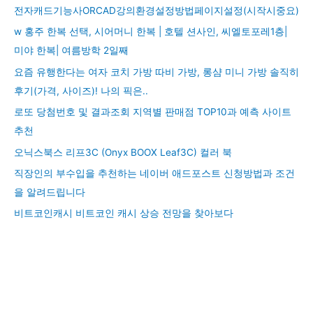
전자캐드기능사ORCAD강의환경설정방법페이지설정(시작시중요)
w 홍주 한복 선택, 시어머니 한복 | 호텔 션사인, 씨엘토포레1층|
미야 한복| 여름방학 2일째
요즘 유행한다는 여자 코치 가방 따비 가방, 롱샴 미니 가방 솔직히
후기(가격, 사이즈)! 나의 픽은..
로또 당첨번호 및 결과조회 지역별 판매점 TOP10과 예측 사이트
추천
오닉스북스 리프3C (Onyx BOOX Leaf3C) 컬러 북
직장인의 부수입을 추천하는 네이버 애드포스트 신청방법과 조건
을 알려드립니다
비트코인캐시 비트코인 캐시 상승 전망을 찾아보다