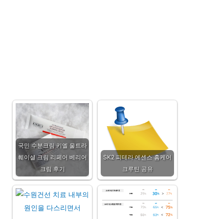
국민 수분크림 키엘 울트라
훼이셜 크림 리페어 베리어
SK2 피테라 에센스 홈케어
크림 후기
크루틴 공유