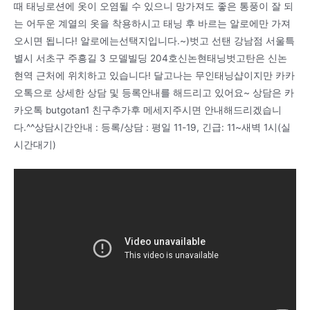
때 태닝로션에 옷이 오염될 수 있으니 망가져도 좋은 통풍이 잘 되
는 어두운 계열의 옷을 착용하시고 태닝 후 바르는 알로에만 가져
오시면 됩니다! 알로에는선택지입니다.~)벗고 선탠 강남점 서울특
별시 서초구 주흥길 3 모델빌딩 204호신논현태닝벗고탄은 신논
현역 근처에 위치하고 있습니다! 달고나는 무인태닝샵이지만 카카
오톡으로 상세한 상담 및 등록안내를 해드리고 있어요~ 상담은 카
카오톡 butgotan1 친구추가후 메세지주시면 안내해드리겠습니
다.^^상담시간안내 : 등록/상담 : 평일 11-19, 긴급: 11~새벽 1시(실
시간대기)