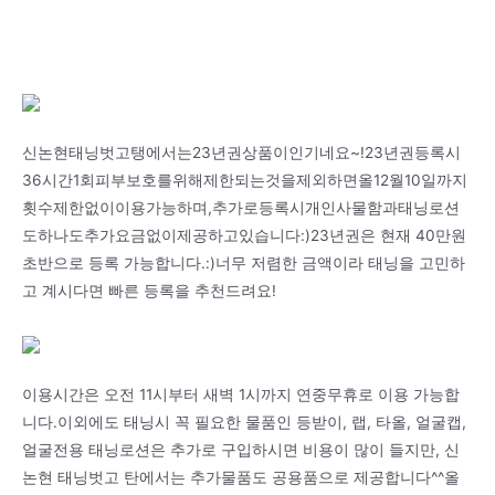
신논현태닝벗고탱에서는23년권상품이인기네요~!23년권등록시
36시간1회피부보호를위해제한되는것을제외하면올12월10일까지
횟수제한없이이용가능하며,추가로등록시개인사물함과태닝로션
도하나도추가요금없이제공하고있습니다:)23년권은 현재 40만원
초반으로 등록 가능합니다.:)너무 저렴한 금액이라 태닝을 고민하
고 계시다면 빠른 등록을 추천드려요!
이용시간은 오전 11시부터 새벽 1시까지 연중무휴로 이용 가능합
니다.이외에도 태닝시 꼭 필요한 물품인 등받이, 랩, 타올, 얼굴캡,
얼굴전용 태닝로션은 추가로 구입하시면 비용이 많이 들지만, 신
논현 태닝벗고 탄에서는 추가물품도 공용품으로 제공합니다^^올