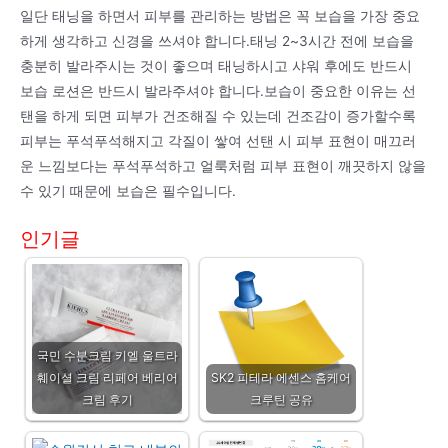
일단 태닝을 하면서 피부를 관리하는 방법은 꼭 보습을 가장 중요
하게 생각하고 신경을 쓰셔야 합니다.태닝 2~3시간 전에 보습을
충분히 발라주시는 것이 좋으며 태닝하시고 샤워 후에도 반드시
보습 로션은 반드시 발라주셔야 합니다.보습이 중요한 이유는 선
탠을 하게 되면 피부가 건조해질 수 있는데 건조감이 증가할수록
피부는 푸석푸석해지고 각질이 쌓여 선탠 시 피부 표현이 매끄러
운 느낌보다는 푸석푸석하고 얼룩처럼 피부 표현이 깨끗하지 않을
수 있기 때문에 보습은 필수입니다.
인기글
국민 수분크림 키엘 울트라
훼이셜 크림 리페어 베리어
SK2 피테라 에센스 홈케어
크림 후기
크루틴 공유