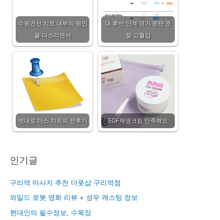
수원건선 치료 내부의 원인
대 후반 단계 경기 동탄 조
을 다스리면서
절 고혈압
멋대로 미스 치프의 전후기
EGF재생크림 만족해요
인기글
구리역 마사지 추천 더풋샵 구리역점
와일드 로봇 영화 리뷰 + 성우 캐스팅 정보
현대인의 필수정보, 수목장