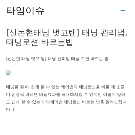
콘
타임이슈
텐
Main
츠
Men
로
[신논현태닝 벗고탠] 태닝 관리법,
건
태닝로션 바르는법
너
뛰
기
[신논현 태닝 벗고 탕] 태닝 관리법 태닝 로션 바르는 법.
태닝을 할 때 쉽게 할 수 있는 케어법과 태닝로션을 바를 때 조금
더 신경써 바르면 태닝효과를 극대화시킬 수 있지만 어렵지 않아
도 쉽게 할 수 있는 태닝케어법 태닝로션 바르는 법을 알려드립니
다.:)