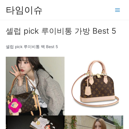
콘
타임이슈
텐
Main
츠
Men
로
셀럽 pick 루이비통 가방 Best 5
건
너
뛰
셀럽 pick 루이비통 백 Best 5
기