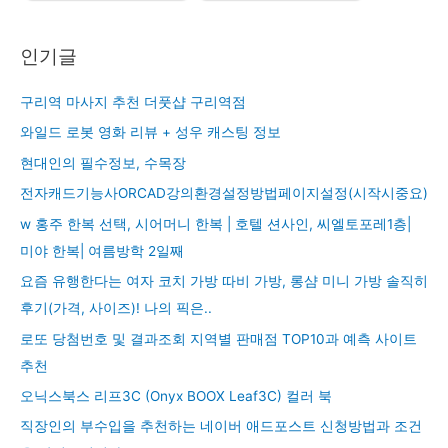
인기글
구리역 마사지 추천 더풋샵 구리역점
와일드 로봇 영화 리뷰 + 성우 캐스팅 정보
현대인의 필수정보, 수목장
전자캐드기능사ORCAD강의환경설정방법페이지설정(시작시중요)
w 홍주 한복 선택, 시어머니 한복 | 호텔 션사인, 씨엘토포레1층|
미야 한복| 여름방학 2일째
요즘 유행한다는 여자 코치 가방 따비 가방, 롱샴 미니 가방 솔직히
후기(가격, 사이즈)! 나의 픽은..
로또 당첨번호 및 결과조회 지역별 판매점 TOP10과 예측 사이트
추천
오닉스북스 리프3C (Onyx BOOX Leaf3C) 컬러 북
직장인의 부수입을 추천하는 네이버 애드포스트 신청방법과 조건