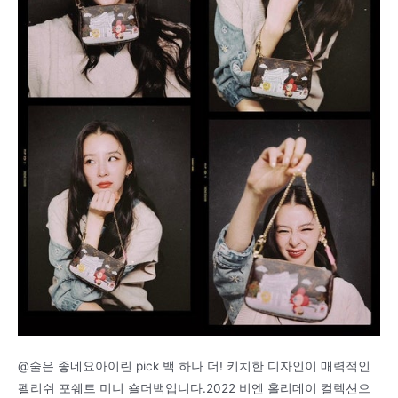
@술은 좋네요아이린 pick 백 하나 더! 키치한 디자인이 매력적인
펠리쉬 포쉐트 미니 숄더백입니다.2022 비엔 홀리데이 컬렉션으