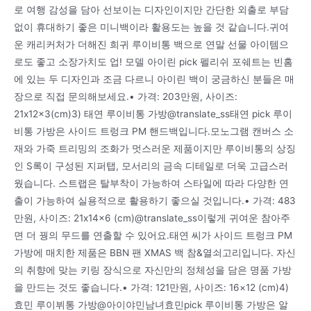
로 여행 감성을 담아 선보이는 디자인이지만 간단한 외출로 부담
없이 휴대하기 좋은 미니백이라 활용도는 높을 것 같습니다.귀여
운 캐리커처가 더해진 희귀 루이비통 백으로 연말 선물 아이템으
로도 좋고 소장가치도 업! 모델 아이린 pick 펠리쉬 포쉐트는 빈홈
에 있는 두 디자인과 조금 다르니 아이린 백이 궁금하신 분들은 매
장으로 직접 문의해보세요.• 가격: 203만원, 사이즈:
21x12x3(cm)3) 태연 루이비통 가방@translate_ss태연 pick 루이
비통 가방은 사이드 트렁크 PM 핸드백입니다.모노그램 캔버스 소
재와 가죽 트리밍의 조화가 멋스러운 제품이지만 루이비통의 상징
인 S록이 구성된 지퍼탭, 모서리의 금속 디테일로 더욱 고급스러
웠습니다. 스트랩은 탈부착이 가능하여 스타일에 따라 다양한 연
출이 가능하여 실용적으로 활용하기 좋으실 것입니다.• 가격: 483
만원, 사이즈: 21x14x6 (cm)@translate_ss이렇게 귀여운 참아주
면 더 꿩의 무드를 연출할 수 있어요.태연 씨가 사이드 트렁크 PM
가방에 매치한 제품은 BBN 팬 XMAS 백 참&열쇠고리입니다. 자신
의 취향에 맞는 키링 장식으로 자신만의 정체성을 담은 명품 가방
을 만드는 것도 좋습니다.• 가격: 121만원, 사이즈: 16×12 (cm)4)
효민 루이뷔통 가방@아이야민남녀효민pick 루이비통 가방은 알