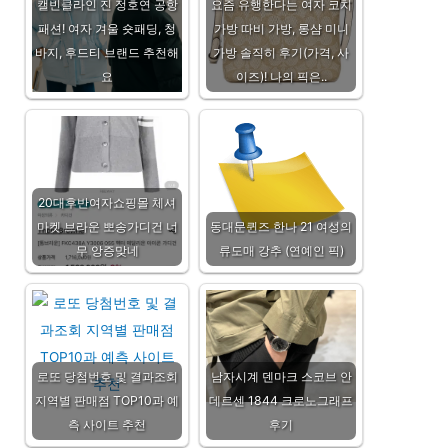
캘빈클라인 진 정호연 공항
요즘 유행한다는 여자 코치
패션! 여자 겨울 숏패딩, 청
가방 따비 가방, 롱샴 미니
바지, 후드티 브랜드 추천해
가방 솔직히 후기(가격, 사
요
이즈)! 나의 픽은..
20대후반여자쇼핑몰 체셔
마켓 브라운 뽀송가디건 너
동대문퀸즈 한나 21 여성의
무 앙증맞네
류도매 강추 (연예인 픽)
로또 당첨번호 및 결과조회
남자시계 덴마크 스코브 안
지역별 판매점 TOP10과 예
데르센 1844 크로노그래프
측 사이트 추천
후기