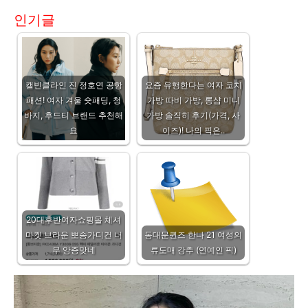
인기글
캘빈클라인 진 정호연 공항
요즘 유행한다는 여자 코치
패션! 여자 겨울 숏패딩, 청
가방 따비 가방, 롱샴 미니
바지, 후드티 브랜드 추천해
가방 솔직히 후기(가격, 사
요
이즈)! 나의 픽은..
20대후반여자쇼핑몰 체셔
마켓 브라운 뽀송가디건 너
동대문퀸즈 한나 21 여성의
무 앙증맞네
류도매 강추 (연예인 픽)