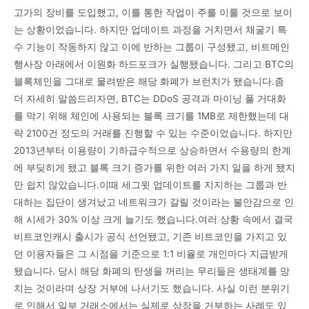
고가의 장비를 도입했고, 이를 통한 작업이 주를 이룰 것으로 보이
는 상황이었습니다. 하지만 업데이트 과정을 거치면서 채굴기 특
수 기능이 작동하지 않고 이에 반하는 그룹이 구성됐고, 비트메인
행사장 아래에서 이원화 하드포크가 실행됐습니다. 그리고 BTC의
블록체인을 그대로 물려받은 해당 화폐가 브런치가 됐습니다.좀
더 자세히 말씀드리자면, BTC는 DDoS 공격과 마이닝 풀 거대화
를 막기 위해 체인에 사용되는 블록 크기를 1MB로 제한했는데 대
략 2100건 정도의 거래를 진행할 수 있는 수준이었습니다. 하지만
2013년부터 이용량이 기하급수적으로 상승하면서 수용량의 한계
에 부딪히게 됐고 블록 크기 증가를 위한 여러 가지 일을 하게 됐지
만 쉽지 않았습니다.이때 세그윗 업데이트를 지지하는 그룹과 반
대하는 집단이 생겨났고 네트워크가 갈릴 것이라는 불안감으로 인
해 시세가 30% 이상 크게 늘기도 했습니다.여러 상황 속에서 결국
비트코인캐시 출시가 공식 선언됐고, 기존 비트코인을 가지고 있
던 이용자들은 그 시점을 기준으로 1:1 비율로 개인마다 지급받게
됐습니다. 당시 해당 화폐의 탄생을 꺼리는 무리들은 생태계를 망
치는 것이라며 상장 거부에 나서기도 했습니다. 사실 이런 분위기
로 인해서 일부 거래소에서는 실제로 상장을 거부하는 사례도 있