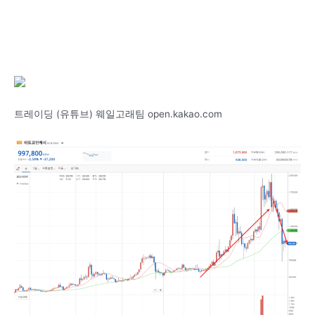
트레이딩 (유튜브) 웨일고래팀 open.kakao.com