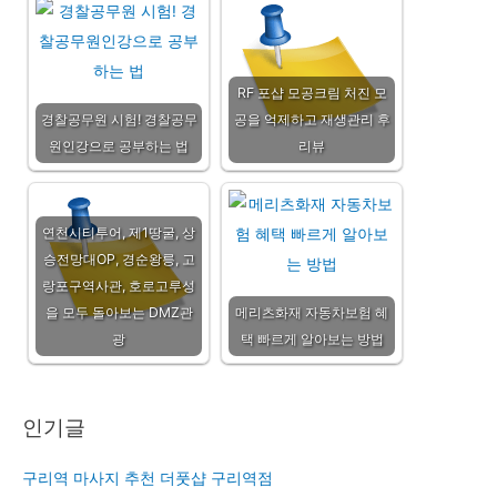
RF 포샵 모공크림 처진 모
경찰공무원 시험! 경찰공무
공을 억제하고 재생관리 후
원인강으로 공부하는 법
리뷰
연천시티투어, 제1땅굴, 상
승전망대OP, 경순왕릉, 고
랑포구역사관, 호로고루성
을 모두 돌아보는 DMZ관
메리츠화재 자동차보험 혜
광
택 빠르게 알아보는 방법
인기글
구리역 마사지 추천 더풋샵 구리역점