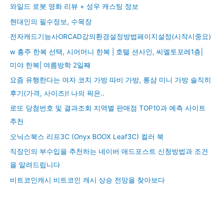
와일드 로봇 영화 리뷰 + 성우 캐스팅 정보
현대인의 필수정보, 수목장
전자캐드기능사ORCAD강의환경설정방법페이지설정(시작시중요)
w 홍주 한복 선택, 시어머니 한복 | 호텔 션사인, 씨엘토포레1층|
미야 한복| 여름방학 2일째
요즘 유행한다는 여자 코치 가방 따비 가방, 롱샴 미니 가방 솔직히
후기(가격, 사이즈)! 나의 픽은..
로또 당첨번호 및 결과조회 지역별 판매점 TOP10과 예측 사이트
추천
오닉스북스 리프3C (Onyx BOOX Leaf3C) 컬러 북
직장인의 부수입을 추천하는 네이버 애드포스트 신청방법과 조건
을 알려드립니다
비트코인캐시 비트코인 캐시 상승 전망을 찾아보다