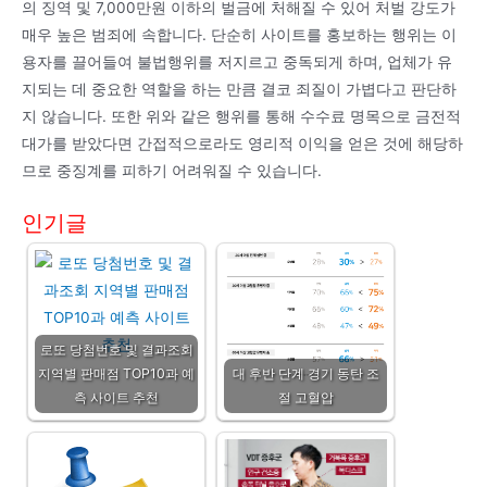
의 징역 및 7,000만원 이하의 벌금에 처해질 수 있어 처벌 강도가
매우 높은 범죄에 속합니다. 단순히 사이트를 홍보하는 행위는 이
용자를 끌어들여 불법행위를 저지르고 중독되게 하며, 업체가 유
지되는 데 중요한 역할을 하는 만큼 결코 죄질이 가볍다고 판단하
지 않습니다. 또한 위와 같은 행위를 통해 수수료 명목으로 금전적
대가를 받았다면 간접적으로라도 영리적 이익을 얻은 것에 해당하
므로 중징계를 피하기 어려워질 수 있습니다.
인기글
로또 당첨번호 및 결과조회
지역별 판매점 TOP10과 예
대 후반 단계 경기 동탄 조
측 사이트 추천
절 고혈압