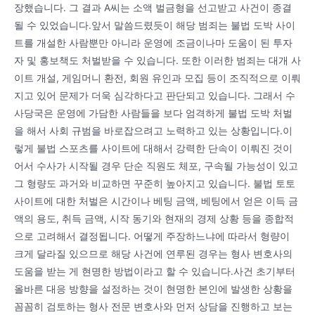
장했습니다. 그 결과 A씨는 소액 벌금형을 선고받고 사건이 종결
될 수 있었습니다.앞서 말씀드렸듯이 해당 범죄는 불법 도박 사이
트를 개설한 사람뿐만 아니라 운영에 조금이나마 도움이 된 투자
자 및 홍보책도 처벌받을 수 있습니다. 또한 이러한 범죄는 대개 사
이트 개설, 게임머니 환전, 회원 유인과 모집 등이 조직적으로 이뤄
지고 있어 문제가 더욱 심각하다고 판단되고 있습니다. 그래서 수
사당국은 운영에 가담한 사람들을 보다 엄격하게 불법 도박 처벌
을 해서 사회 규범을 바로잡으려고 노력하고 있는 상황입니다.이
렇게 불법 스포츠를 사이트에 대해서 강력한 단속이 이뤄진 것이
어서 수사가 시작될 경우 단순 직원도 체포, 구속될 가능성이 있고
그 형량도 과거와 비교하면 꾸준히 높아지고 있습니다. 불법 토토
사이트에 대한 처벌은 시간이나 베팅 금액, 베팅에서 얻은 이득 금
액의 용도, 취득 금액, 시작 동기와 현재의 경제 상황 등을 종합적
으로 고려해서 결정됩니다. 어떻게 주장하느냐에 따라서 형량이
크게 달라질 있으므로 해당 사건에 연루된 경우는 형사 변호사의
도움을 받는 게 현명한 방법이라고 할 수 있습니다.사건 초기부터
올바른 대응 방향을 설정하는 것이 현명한 본인에 발생한 상황을
꼼꼼히 검토하는 형사 전문 변호사와 먼저 상담을 진행하고 보는