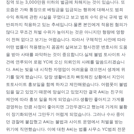
징역 또는 3,000만원 이하의 벌금에 처해지는 것이 있습니다. 또
요즘은 가짜 통장으로 베팅금을 입금되는 행위에 대해서도 범죄
수익 취득에 관한 사실을 꾸몄다고 보고 범죄 수익 은닉 규제 법 위
반죄까지 적용하고 있는 추세입니다.물론 본인에게 적용된 혐의가
많다고 무조건 처벌 수위가 높아지는 것은 아니지만 형량에 영향
이 전혀 없다고 보기는 어렵습니다. 따라서 구체적인 사안에 따라
어떤 법률이 적용됐는지 꼼꼼히 살펴보고 형사전문 변호사의 도움
을 받아 사태를 파악하는 것이 중요합니다.실제 불법 토사이트 사
건에 연루되어 로펌 YC에 오신 의뢰인의 사례를 말씀드리겠습니
다. A씨는 빚을 내 시작한 자영업이 어려움을 겪으면서 생계에 위
기를 맞게 됐습니다. 당장 생활비조차 빠듯해진 상황에서 지인이
토토사이트 홍보일을 함께 하자고 제안해왔습니다. 어렴풋이 불법
임을 알고 있었기 때문에 망설이고 있었지만 결국 A씨는 친구의
제안에 따라 홍보 일을 하게 되었습니다.생활만 좋아지고 가게를
경영하는 만큼 사정이 좋아지면 그만두겠다고 했는데 가게의 불황
이 장기화되면서 그만두기 어렵게 되었습니다. 그러나 수사 중이
던 경찰에 붙잡혔고 A씨는 불법과 사이트 운영에서 처벌을 받는
위기에 직면했습니다. 이에 대한 A씨는 법률 사무소 YC범죄 전문