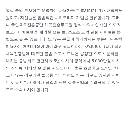
통상 불법 토사이트 운영자는 사용자를 현혹시키기 위해 배당률을
높이고, 자신들은 합법적인 사이트라며 가입을 권유합니다. 그러
나 국민체육진흥공단 체육진흥투표권 정식 수탁사업자인 스포츠
토코리아베트맨을 제외한 모든 토, 스포츠 도박 관련 사이트는 불
법으로 볼 수 있습니다. 또 많은 분들이 착각하시는 부분이 단순한
이용자는 처벌 대상이 아니라고 생각한다는 것입니다.그러나 국민
체육진흥법에 따르면 불법 스포츠 도박은 공정한 스포츠 문화를
해치는 중범죄로 판단하여 5년 이하의 징역이나 5,000만원 이하
의 징역에 처해질 수 있는 사안입니다. 물론 초범이고 도박금액이
크지 않은 경우라면 벌금형 약식명령을 받는 경우도 있지만 사이
트 이용횟수가 많거나 금액이 크면 상습도박죄로 의율될 수 있으
므로 주의하셔야 합니다.