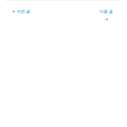
Post
←
이전 글
다음 글
navigation
→