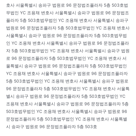
호사 서울특별시 송파구 법원로 96 문정법조플라자 5층 503호법
무법인 YC 조용채 변호사 서울특별시 송파구 법원로 96 문정법조
플라자 5층 503호법무법인 YC 조용채 변호사 서울특별시 송파구
법원로 96 문정법조플라자 5층 503호법무법인 YC 조용채 변호사
서울특별시 송파구 법원로 96 문정법조플라자 5층 503호법무법
인 YC 조용채 변호사 서울특별시 송파구 법원로 96 문정법조플라
자 5층 503호법무법인 YC 조용채 변호사 서울특별시 송파구 법원
로 96 문정법조플라자 5층 503호법무법인 YC 조용채 변호사 서
울특별시 송파구 법원로 96 문정법조플라자 5층 503호법무법인
YC 조용채 변호사 서울특별시 송파구 법원로 96 문정법조플라자
5층 503호법무법인 YC 조용채 변호사 서울특별시 송파구 법원로
96 문정법조플라자 5층 503호법무법인 YC 조용채 변호사 서울특
별시 송파구 법원로 96 문정법조플라자 5층 503호법무법인 YC
조용채 변호사 서울특별시 송파구 법원로 96 문정법조플라자 5층
503호법무법인 YC 조용채 변호사 서울특별시 송파구 법원로 96
문정법조플라자 5층 503호법무법인 YC 조용채 변호사 서울특별
시 송파구 법원로 96 문정법조플라자 5층 503호