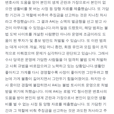
변호사의 도움을 얻어 본인의 생계 곤란과 가장으로서 본인이 없
으면 생활비를 못 버는 사정 등 양형 자료를 제출했습니다. 또 가담
한 기간과 그 역할에 비추어 추징금을 선고하는 것은 지나친 처사
라고 주장했습니다. 그 결과 A씨는 소액의 벌금형을 선고 받고 사
건이 마무리될 수 있었습니다.아까 말씀 드렸듯이, 해당 범죄는 불
법 도박 사이트를 개설한 사람뿐만 아니라 운영에 조금이라도 도
움이 된 투자가 및 홍보 방안도 처벌될 수 있습니다. 또 이런 범죄
는 대개 사이트 개설, 게임 머니 환전, 회원 유인과 모집 등이 조직
적으로 이뤄졌으며 문제가 심각하다고 판단되고 있습니다. 그래서
수사 당국은 운영에 가담한 사람들을 더 엄격히 불법 도박 처벌하
고 사회 규범을 바로잡으려고 노력하고 있는 상황입니다.생활만
좋아지고 가게를 다시 경영할수록 사정이 좋아지면 그만두려고 했
는데 가게 불황이 길어지면서 그만두기 힘들어졌어요. 하지만 수
사 중이던 경찰에 붙잡히면서 A씨는 불법 토사이트 운영으로 처벌
받을 위기에 처했습니다. 이에 A씨는 로펌 YC 형사전문 변호사의
도움을 받아 본인의 생계 곤란과 가장으로서 본인이 없으면 생활
비를 벌 수 없는 사정 등 양형 자료를 제출했습니다. 또 가담한 기
간과 그 역할에 비춰 추징금을 선고하는 것은 과도한 처사라고 주