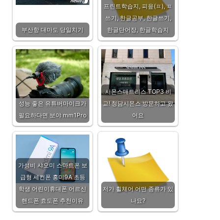
프린트학습지, 피읖(ㅍ), ㅍ
쓰기, 한글공부, 한글쓰기,
부산항 대마도 당일치기
한글단어장, 한글학습지
시몬스매트리스 TOP3 비
성능 좋은 유튜버마이크가
교! 청담시몬스 방문하고 왔
필요하다면 보야 mm1Pro
어요
가성비 샤오미 스마트폰 보
급형 세컨폰 홍미9A 초등
학생 어린이휴대폰 어르신
저가 휠체어 어떤 종류가 있
핸드폰 효도폰 추천이유
나요?