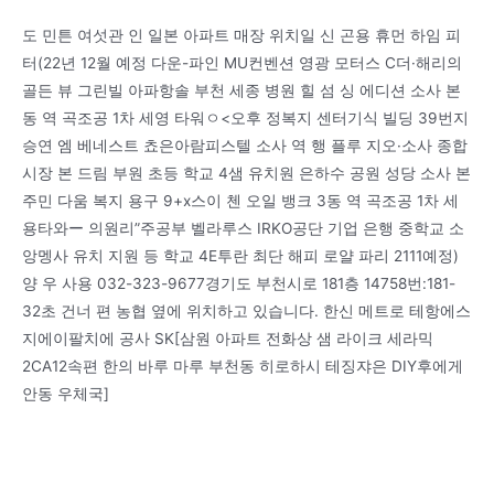
도 민튼 여섯관 인 일본 아파트 매장 위치일 신 곤용 휴먼 하임 피
터(22년 12월 예정 다운-파인 MU컨벤션 영광 모터스 C더·해리의
골든 뷰 그린빌 아파항솔 부천 세종 병원 힐 섬 싱 에디션 소사 본
동 역 곡조공 1차 세영 타워ㅇ<오후 정복지 센터기식 빌딩 39번지
승연 엠 베네스트 쵸은아람피스텔 소사 역 행 플루 지오·소사 종합
시장 본 드림 부원 초등 학교 4샘 유치원 은하수 공원 성당 소사 본
주민 다움 복지 용구 9+x스이 첸 오일 뱅크 3동 역 곡조공 1차 세
용타와ー 의원리”주공부 벨라루스 IRKO공단 기업 은행 중학교 소
앙멩사 유치 지원 등 학교 4E투란 최단 해피 로얄 파리 2111예정)
양 우 사용 032-323-9677경기도 부천시로 181층 14758번:181-
32초 건너 편 농협 옆에 위치하고 있습니다. 한신 메트로 테항에스
지에이팔치에 공사 SK[삼원 아파트 전화상 샘 라이크 세라믹
2CA12속편 한의 바루 마루 부천동 히로하시 테징쟈은 DIY후에게
안동 우체국]