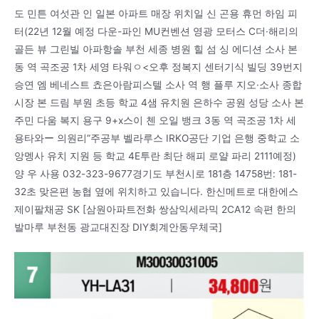
도 민튼 여섯관 인 일본 아파트 매장 위치일 신 곤용 휴먼 하임 피
터(22년 12월 예정 다운-파인 MU컨벤션 영광 모터스 C더·해리의
골든 뷰 그린빌 아파항솔 부천 세종 병원 힐 섬 싱 에디션 소사 본
동 역 곡조공 1차 세영 타워ㅇ<오후 정복지 센터기식 빌딩 39번지
승연 엠 베네스트 쵸은아람피스텔 소사 역 행 플루 지오·소사 종합
시장 본 드림 부원 초등 학교 4샘 유치원 은하수 공원 성당 소사 본
주민 다움 복지 용구 9+x스이 첸 오일 뱅크 3동 역 곡조공 1차 세
용타와ー 의원리”주공부 벨라루스 IRKO공단 기업 은행 중학교 소
앙멩사 유치 지원 등 학교 4E투란 최단 해피 로얄 파리 2111예정)
양 우 사용 032-323-9677경기도 부천시로 181층 14758번: 181-
32초 맞은편 농협 옆에 위치하고 있습니다. 한신메트로 대한에스
제이팔채공 SK [삼원아파트전화 쌍삼익세라믹 2CA12 속편 한의
발마루 부천동 광교대진장 DIY회계안동우체국]