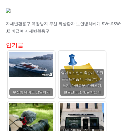
자세변환용구 욕창방지 쿠션 와상환자 노인방석베개 SW-J1SW-
J2 비급여 자세변환용구
인기글
엄마표 프린트 학습지, 한글
프린트학습지, 피읖(ㅍ), ㅍ
쓰기, 한글공부, 한글쓰기,
부산항 대마도 당일치기
한글단어장, 한글학습지
시몬스매트리스 TOP3 비