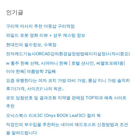
인기글
구리역 마사지 추천 더풋샵 구리역점
와일드 로봇 영화 리뷰 + 성우 캐스팅 정보
현대인의 필수정보, 수목장
전자캐드기능사ORCAD강의환경설정방법페이지설정(시작시중요)
w 홍주 한복 선택, 시어머니 한복 | 호텔 션사인, 씨엘토포레1층|
미야 한복| 여름방학 2일째
요즘 유행한다는 여자 코치 가방 따비 가방, 롱샴 미니 가방 솔직히
후기(가격, 사이즈)! 나의 픽은..
로또 당첨번호 및 결과조회 지역별 판매점 TOP10과 예측 사이트
추천
오닉스북스 리프3C (Onyx BOOX Leaf3C) 컬러 북
직장인의 부수입을 추천하는 네이버 애드포스트 신청방법과 조건
을 알려드립니다