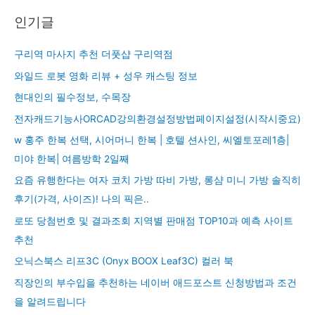
인기글
구리역 마사지 추천 더풋샵 구리역점
와일드 로봇 영화 리뷰 + 성우 캐스팅 정보
현대인의 필수정보, 수목장
전자캐드기능사ORCAD강의환경설정방법페이지설정(시작시중요)
w 홍주 한복 선택, 시어머니 한복 | 호텔 션사인, 씨엘토포레1층|
미야 한복| 여름방학 2일째
요즘 유행한다는 여자 코치 가방 따비 가방, 롱샴 미니 가방 솔직히
후기(가격, 사이즈)! 나의 픽은..
로또 당첨번호 및 결과조회 지역별 판매점 TOP10과 예측 사이트
추천
오닉스북스 리프3C (Onyx BOOX Leaf3C) 컬러 북
직장인의 부수입을 추천하는 네이버 애드포스트 신청방법과 조건
을 알려드립니다