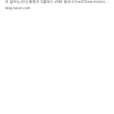
트 잘하는곳/신형벤츠 S클래스 s580 범퍼수리w223ww.motorx…
blog.naver.com