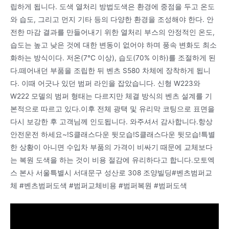
립하게 됩니다. 도색 열처리 방법도색은 환경에 중점을 두고 온도
와 습도, 그리고 먼지 기타 등의 다양한 환경을 조성해야 한다. 안
전한 마감 결과를 만들어내기 위한 열처리 부스의 안정적인 온도,
습도는 높고 낮은 것에 대한 변동이 없어야 하며 풍속 변화도 최소
화하는 방식이다. 저온(7℃ 이상), 습도(70% 이하)를 조절하게 된
다.떼어내던 부품을 조립한 뒤 벤츠 S580 차체에 장착하게 됩니
다. 이때 어긋나 있던 범퍼 라인을 잡았습니다. 신형 W223와
W222 모델의 범퍼 형태는 다르지만 체결 방식의 벤츠 설계를 기
본적으로 따르고 있다.이후 전체 광택 및 유리막 코팅으로 표면을
다시 보강한 후 고객님께 인도됩니다. 와주셔서 감사합니다.항상
안전운전 하세요~!S클래스다운 뒷모습!S클래스다운 뒷모습!특별
한 상황이 아니면 수입차 부품의 가격이 비싸기 때문에 교체보다
는 복원 도색을 하는 것이 비용 절감에 유리하다고 합니다.모토엑
스 본사 서울특별시 서대문구 성산로 308 조양빌딩#벤츠범퍼교
체 #벤츠범퍼도색 #범퍼교체비용 #범퍼복원 #범퍼도색