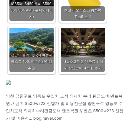
(S350d,S450 쿠페,S560,
S63,S65 AMG 풀체인지까
최고의 오픈소스 방화벽
지)
Top5 소개
전남의 볼거리, 국내여행지
베스트 10ft. 여수순천여행
서울호텔웨딩 대관료 & 식
추천
대 할인받아 계약한 후기
양천 금천구로 영등포 수입차 도색 외제차 수리 판금도색 덴트복
원 // 벤츠 S500w223 신형가 및 비용전문점 양천구로 영등포 수
입차도색 외제차수리판금도색 덴트복원 // 벤츠 S500w223 신형
가 및 비용전… blog.naver.com