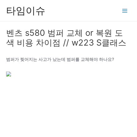
콘
타임이슈
텐
Main
츠
Men
로
벤츠 s580 범퍼 교체 or 복원 도
건
색 비용 차이점 // w223 S클래스
너
뛰
기
범퍼가 찢어지는 사고가 났는데 범퍼를 교체해야 하나요?