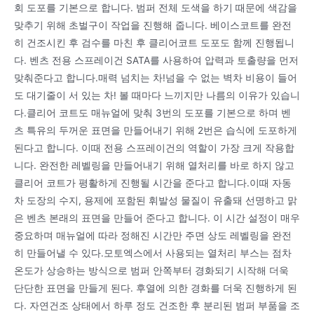
회 도포를 기본으로 합니다. 범퍼 전체 도색을 하기 때문에 색감을
맞추기 위해 초벌구이 작업을 진행해 줍니다. 베이스코트를 완전
히 건조시킨 후 검수를 마친 후 클리어코트 도포도 함께 진행됩니
다. 벤츠 전용 스프레이건 SATA를 사용하여 압력과 토출량을 먼저
맞춰준다고 합니다.매력 넘치는 차!넘을 수 없는 벽차 비용이 들어
도 대기줄이 서 있는 차! 볼 때마다 느끼지만 나름의 이유가 있습니
다.클리어 코트도 매뉴얼에 맞춰 3번의 도포를 기본으로 하며 벤
츠 특유의 두꺼운 표면을 만들어내기 위해 2번은 습식에 도포하게
된다고 합니다. 이때 전용 스프레이건의 역할이 가장 크게 작용합
니다. 완전한 레벨링을 만들어내기 위해 열처리를 바로 하지 않고
클리어 코트가 평활하게 진행될 시간을 준다고 합니다.이때 자동
차 도장의 수지, 용제에 포함된 휘발성 물질이 유출돼 선명하고 맑
은 벤츠 본래의 표면을 만들어 준다고 합니다. 이 시간 설정이 매우
중요하며 매뉴얼에 따라 정해진 시간만 주면 상도 레벨링을 완전
히 만들어낼 수 있다.모토엑스에서 사용되는 열처리 부스는 점차
온도가 상승하는 방식으로 범퍼 안쪽부터 경화되기 시작해 더욱
단단한 표면을 만들게 된다. 후열에 의한 경화를 더욱 진행하게 된
다. 자연건조 상태에서 하루 정도 건조한 후 분리된 범퍼 부품을 조