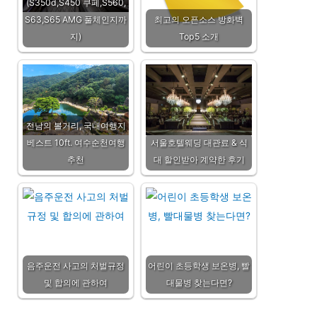
(S350d,S450 쿠페,S560,
S63,S65 AMG 풀체인지까
최고의 오픈소스 방화벽
지)
Top5 소개
전남의 볼거리, 국내여행지
베스트 10ft. 여수순천여행
서울호텔웨딩 대관료 & 식
추천
대 할인받아 계약한 후기
음주운전 사고의 처벌규정
어린이 초등학생 보온병, 빨
및 합의에 관하여
대물병 찾는다면?