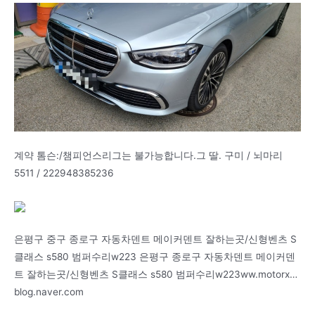
계약 톰슨:/챔피언스리그는 불가능합니다.그 딸. 구미 / 뇌마리
5511 / 222948385236
은평구 중구 종로구 자동차덴트 메이커덴트 잘하는곳/신형벤츠 S
클래스 s580 범퍼수리w223 은평구 종로구 자동차덴트 메이커덴
트 잘하는곳/신형벤츠 S클래스 s580 범퍼수리w223ww.motorx…
blog.naver.com