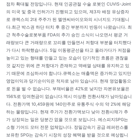
점차 확대될 전망입니다. 현재 인공관절 수술 로봇인 CUVIS-Joint
의 미국 및 중국 인허가가 진행되고 있으며, 제3자 배정 유상증자
로 큐렉스의 2대 주주가 된 엘앤씨바이오와의 시너지도 기대됩니
다.최근 박스권 하단 터치 후 중간 부분까지 반등이 나왔습니다. 최
근 척추수술로봇부품 FDA의 추가 승인 소식이 나오면서 평균 거
래량보다 큰 거래량으로 꼬리를 만들면서 저항대 부분을 터치했다
가 다시 하락했습니다. 5일 이동평균선을 타고 올라가다가 저점을
높이고 있는 형태를 만들고 있는 모습이 단기적인 흐름은 괜찮을
것 같지만 위에 큰 저항대가 존재하고 역배열 상태를 유지하고 있
기 때문에 조심하셔야 합니다.큐렉소는 매출액은 증가하고 있지만
영업이익과 당기순이익은 적자로 남아 있습니다. 현재 영업활동으
로 돈을 벌 수 없습니다. 부채비율은 42%로 낮지만 자본유보율은
156%로 잉여현금이 없습니다.역시 미상환 전환사채가 남아있습니
다. 전환가액 10,459원에 140만주로 유통주식 수의 약 2%에 해당
하는 물량입니다. 현재 주가가 전환가액보다 낮아 전환사채가 추
가 상장되는 일은 당분간 없을 것으로 보입니다. 에스피지SPG는
소형 기어드 모터 전문 업체입니다. 정밀감속기 공급 레퍼런스를
보유한 SPG는 감속기 시장의 성장 혜택을 받을 것으로 예상됩니