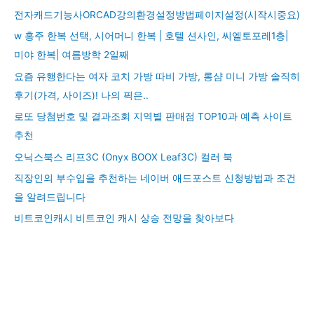
전자캐드기능사ORCAD강의환경설정방법페이지설정(시작시중요)
w 홍주 한복 선택, 시어머니 한복 | 호텔 션사인, 씨엘토포레1층|
미야 한복| 여름방학 2일째
요즘 유행한다는 여자 코치 가방 따비 가방, 롱샴 미니 가방 솔직히
후기(가격, 사이즈)! 나의 픽은..
로또 당첨번호 및 결과조회 지역별 판매점 TOP10과 예측 사이트
추천
오닉스북스 리프3C (Onyx BOOX Leaf3C) 컬러 북
직장인의 부수입을 추천하는 네이버 애드포스트 신청방법과 조건
을 알려드립니다
비트코인캐시 비트코인 캐시 상승 전망을 찾아보다