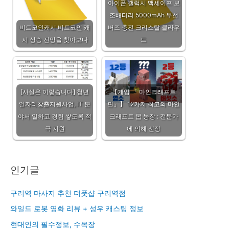
아이폰 갤럭시 맥세이프 보
조배터리 5000mAh 무선
비트코인캐시 비트코인 캐
버즈 충전 크리스탈 클라우
시 상승 전망을 찾아보다
드
[사실은 이렇습니다] 청년
【게임 「 마인크래프트
일자리창출지원사업, IT 분
편」】 12가지 최고의 마인
야서 일하고 경험 쌓도록 적
크래프트 몹 농장 : 전문가
극 지원
에 의해 선정
인기글
구리역 마사지 추천 더풋샵 구리역점
와일드 로봇 영화 리뷰 + 성우 캐스팅 정보
현대인의 필수정보, 수목장