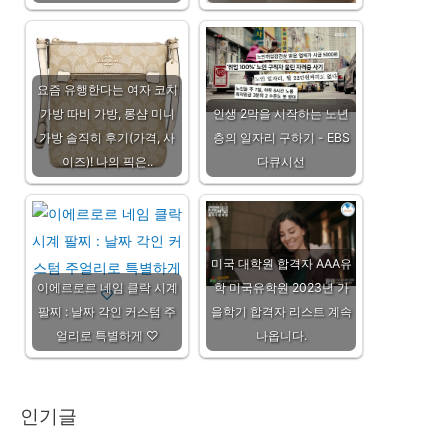
요즘 유행한다는 여자 코치
가방 따비 가방, 롱샴 미니
인생 2막을 시작하는 노년
가방 솔직히 후기(가격, 사
층의 일자리 구하기 - EBS
이즈)! 나의 픽은..
다큐시선
미국 대학원 합격자 AAA유
이에르로르 네임 클락 시계
학 미국유학원 2023년 가
팔찌 : 날짜 각인 커스텀 주
을학기 합격자 리스트 계속
얼리로 특별하게 ♡
나옵니다.
인기글