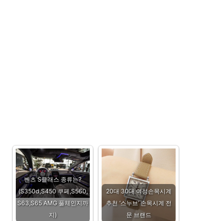
벤츠 S클래스 종류는?
(S350d,S450 쿠페,S560,
20대 30대 여성손목시계
S63,S65 AMG 풀체인지까
추천 ‘스누브’ 손목시계 전
지)
문 브랜드