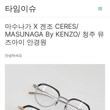
콘
타임이슈
텐
Main
츠
Men
로
마수나가 X 겐조 CERES/
건
MASUNAGA By KENZO/ 청주 뮤
너
뛰
즈아이 안경원
기
안녕하세요