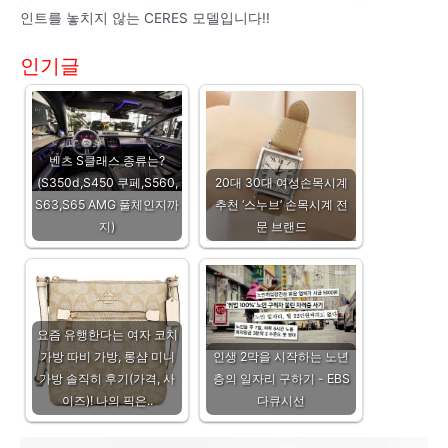
인트를 놓치지 않는 CERES 모델입니다!!
인기글
벤츠 S클래스 종류는?
(S350d,S450 쿠페,S560,
20대 30대 여성손목시계
S63,S65 AMG 풀체인지까
추천 ‘스누브’ 손목시계 전
지)
문 브랜드
요즘 유행한다는 여자 코치
가방 따비 가방, 롱샴 미니
인생 2막을 시작하는 노년
가방 솔직히 후기(가격, 사
층의 일자리 구하기 - EBS
이즈)! 나의 픽은..
다큐시선