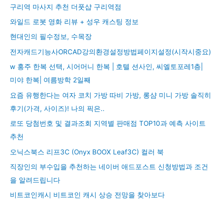
구리역 마사지 추천 더풋샵 구리역점
와일드 로봇 영화 리뷰 + 성우 캐스팅 정보
현대인의 필수정보, 수목장
전자캐드기능사ORCAD강의환경설정방법페이지설정(시작시중요)
w 홍주 한복 선택, 시어머니 한복 | 호텔 션사인, 씨엘토포레1층|
미야 한복| 여름방학 2일째
요즘 유행한다는 여자 코치 가방 따비 가방, 롱샴 미니 가방 솔직히
후기(가격, 사이즈)! 나의 픽은..
로또 당첨번호 및 결과조회 지역별 판매점 TOP10과 예측 사이트
추천
오닉스북스 리프3C (Onyx BOOX Leaf3C) 컬러 북
직장인의 부수입을 추천하는 네이버 애드포스트 신청방법과 조건
을 알려드립니다
비트코인캐시 비트코인 캐시 상승 전망을 찾아보다