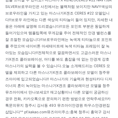
낌을 느끼실 수 있어요!! 마스나가 X KENZOCERES #22 NAVY/BK
SILVER브로우라인은 사진에서는 블랙처럼 보이지만 NAVY색상의
브로우라인을 가지고 있는 마스나가X겐조 CERES #22 모델입니
다!!브로우 라인에는 다른 색상의 티타늄이 들어 있지만, 자세한 내
용은 아래에 설명해 드리겠습니다!!모든 포인트 부분은 동일하게
들어가있으며 템플팁쪽에 무게감을 주어 전체적인 안경 밸런스를
잘 조절한 모습입니다!!브로우라인에는 녹색계 티타늄으로 포인트
를 주었으며 네이비톤 아세테이트에 녹색 티타늄 프레임이 잘 녹
아있는 모습입니다!!전체적으로 깔끔하면서도 고급스러운 마스나
가X겐조 콜라보레이션, 어디를 봐도 흠잡을 데 없는 안경계 강호
마스나가의 실력을 볼 수 있습니다.오늘 소개해드리는 CERES 모
델을 제외하고 다른 마스나가X겐조 콜라보레이션 모델이 청주뮤
즈아이에 입고되었습니다!! 마스나가의 기술력과 현성타카다 디자
이너의 혼이 녹아있는 마스나가X겐조 콜라보레이션 모델을 청주
뮤즈아이에서 만나보세요!! 재고상황이나 다른 모델이 궁금하신
경우 전화, 카카오톡으로 문의하기 편한 방법으로 연락주세요!!카
톡문의뮤지 청주시 강서동 493 뮤즈아이안경원 하우스안경편집
샵입니다^^ pf.kakao.com뮤즈아이주소:충북 청주시 흥덕구 강서