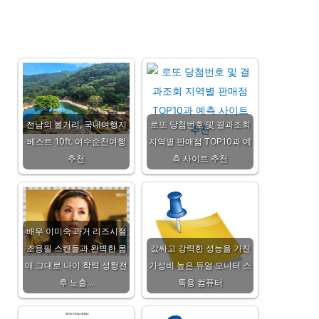
전남의 볼거리, 국내여행지
로또 당첨번호 및 결과조회
베스트 10ft. 여수순천여행
지역별 판매점 TOP10과 예
추천
측 사이트 추천
배우 이미숙 과거 리즈시절
조용필 스캔들과 완벽한 몸
값싸고 강력한 성능을 가진
매 그대로 나이 학력 성형전
가성비 높은 듀얼 모니터 스
후 노출…
톡용 컴퓨터