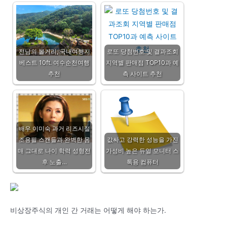
전남의 볼거리, 국내여행지
로또 당첨번호 및 결과조회
베스트 10ft. 여수순천여행
지역별 판매점 TOP10과 예
추천
측 사이트 추천
배우 이미숙 과거 리즈시절
조용필 스캔들과 완벽한 몸
값싸고 강력한 성능을 가진
매 그대로 나이 학력 성형전
가성비 높은 듀얼 모니터 스
후 노출…
톡용 컴퓨터
비상장주식의 개인 간 거래는 어떻게 해야 하는가.