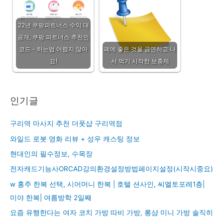
22년 쿠팡파트너스 수익 대
공개, 쿠팡 파트너스 추천인
코드 - 하는법 어렵지 않아
폐에 좋은 것을 금연하고 나
요!
서 먹기 시작한 보충제
인기글
구리역 마사지 추천 더풋샵 구리역점
와일드 로봇 영화 리뷰 + 성우 캐스팅 정보
현대인의 필수정보, 수목장
전자캐드기능사ORCAD강의환경설정방법페이지설정(시작시중요)
w 홍주 한복 선택, 시어머니 한복 | 호텔 션사인, 씨엘토포레1층|
미야 한복| 여름방학 2일째
요즘 유행한다는 여자 코치 가방 따비 가방, 롱샴 미니 가방 솔직히