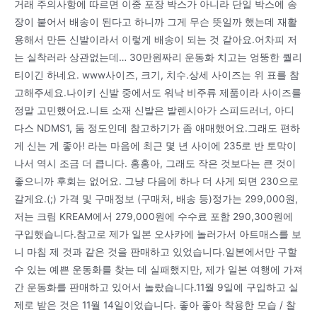
거래 주의사항에 따르면 이중 포장 박스가 아니라 단일 박스에 송
장이 붙어서 배송이 된다고 하니까 그게 무슨 뜻일까 했는데 재활
용해서 만든 신발이라서 이렇게 배송이 되는 것 같아요.어차피 저
는 실착러라 상관없는데… 30만원짜리 운동화 치고는 엉뚱한 퀄리
티이긴 하네요. www사이즈, 크기, 치수.상세 사이즈는 위 표를 참
고해주세요.나이키 신발 중에서도 워낙 비주류 제품이라 사이즈를
정말 고민했어요.니트 소재 신발은 발렌시아가 스피드러너, 아디
다스 NDMS1, 둠 정도인데 참고하기가 좀 애매했어요.그래도 편하
게 신는 게 좋아! 라는 마음에 최근 몇 년 사이에 235로 반 토막이
나서 역시 조금 더 큽니다. 홍홍아, 그래도 작은 것보다는 큰 것이
좋으니까 후회는 없어요. 그냥 다음에 하나 더 사게 되면 230으로
갈게요.(;) 가격 및 구매정보 (구매처, 배송 등)정가는 299,000원,
저는 크림 KREAM에서 279,000원에 수수료 포함 290,300원에
구입했습니다.참고로 제가 일본 오사카에 놀러가서 아트매스를 보
니 마침 제 것과 같은 것을 판매하고 있었습니다.일본에서만 구할
수 있는 예쁜 운동화를 찾는 데 실패했지만, 제가 일본 여행에 가져
간 운동화를 판매하고 있어서 놀랐습니다.11월 9일에 구입하고 실
제로 받은 것은 11월 14일이었습니다. 좋아 좋아 착용한 모습 / 찰