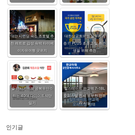
대만 시먼딩 숙소 초호텔 추
대한상공회의소 실무자격
천 레트로 감성 숙박 타이베
증 IT PLUS 초중고 및 취준
이자유여행 굿위치
생을 위해 추천
술 마시기위해 공복유산소
힐스테이트 판교역 7-1BL
하는 40대 다이어트식단
오피스텔 전세 풍부한 인프
일기
라 시설
인기글