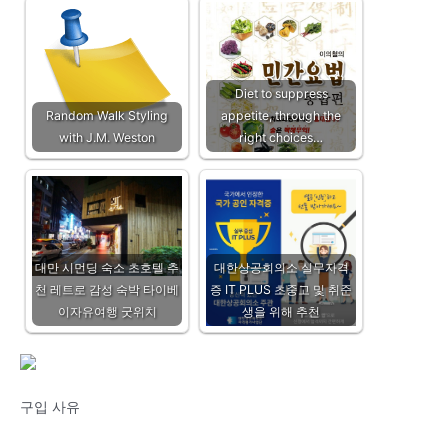
Diet to suppress
Random Walk Styling
appetite, through the
with J.M. Weston
right choices…
대만 시먼딩 숙소 초호텔 추
대한상공회의소 실무자격
천 레트로 감성 숙박 타이베
증 IT PLUS 초중고 및 취준
이자유여행 굿위치
생을 위해 추천
구입 사유