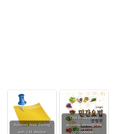
Diet to suppress
Random Walk Styling
appetite, through the
with J.M. Weston
right choices…