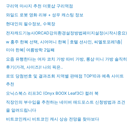
구리역 마사지 추천 더풋샵 구리역점
와일드 로봇 영화 리뷰 + 성우 캐스팅 정보
현대인의 필수정보, 수목장
전자캐드기능사ORCAD강의환경설정방법페이지설정(시작시중요)
w 홍주 한복 선택, 시어머니 한복 | 호텔 션사인, 씨엘토포레1층|
미야 한복| 여름방학 2일째
요즘 유행한다는 여자 코치 가방 따비 가방, 롱샴 미니 가방 솔직히
후기(가격, 사이즈)! 나의 픽은..
로또 당첨번호 및 결과조회 지역별 판매점 TOP10과 예측 사이트
추천
오닉스북스 리프3C (Onyx BOOX Leaf3C) 컬러 북
직장인의 부수입을 추천하는 네이버 애드포스트 신청방법과 조건
을 알려드립니다
비트코인캐시 비트코인 캐시 상승 전망을 찾아보다