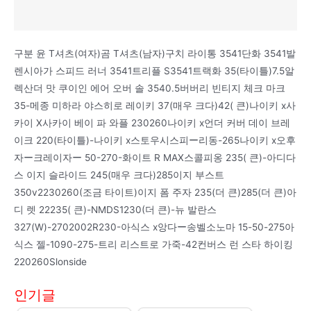
구분 윤 T셔츠(여자)곰 T셔츠(남자)구치 라이통 3541단화 3541발
렌시아가 스피드 러너 3541트리플 S3541트랙화 35(타이틀)7.5알
렉산더 맛 쿠이인 에어 오버 솔 3540.5버버리 빈티지 체크 마크
35-메종 미하라 야스히로 레이키 37(매우 크다)42( 큰)나이키 x사
카이 X사카이 베이 파 와플 230260나이키 x언더 커버 데이 브레
이크 220(타이틀)-나이키 x스토우시스피ー리동-265나이키 x오후
자ー크레이자ー 50-270-화이트 R MAX스콜피옹 235( 큰)-아디다
스 이지 슬라이드 245(매우 크다)285이지 부스트
350v2230260(조금 타이트)이지 폼 주자 235(더 큰)285(더 큰)아
디 렛 22235( 큰)-NMDS1230(더 큰)-뉴 발란스
327(W)-2702002R230-아식스 x앙다ー송벨소노마 15-50-275아
식스 젤-1090-275-트리 리스트로 가죽-42컨버스 런 스타 하이킹
220260Slonside
인기글