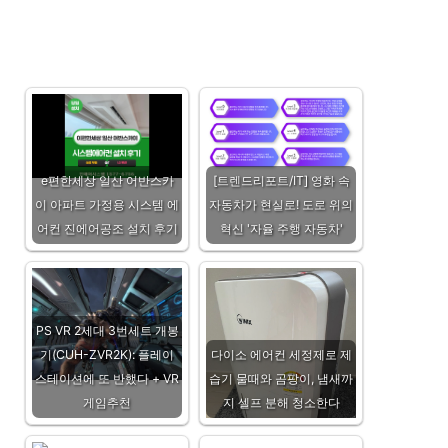
e편한세상 일산 어반스카
[트렌드리포트/IT] 영화 속
이 아파트 가정용 시스템 에
자동차가 현실로! 도로 위의
어컨 진에어공조 설치 후기
혁신 '자율 주행 자동차'
PS VR 2세대 3번세트 개봉
기(CUH-ZVR2K): 플레이
다이소 에어컨 세정제로 제
스테이션에 또 반했다 + VR
습기 물때와 곰팡이, 냄새까
게임추천
지 셀프 분해 청소한다