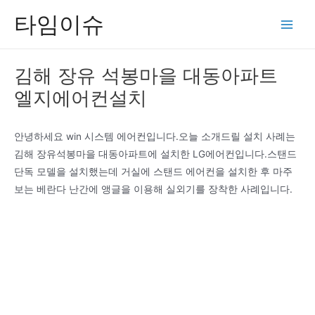
콘
타임이슈
텐
Main
츠
Men
로
김해 장유 석봉마을 대동아파트
건
엘지에어컨설치
너
뛰
기
안녕하세요 win 시스템 에어컨입니다.오늘 소개드릴 설치 사례는
김해 장유석봉마을 대동아파트에 설치한 LG에어컨입니다.스탠드
단독 모델을 설치했는데 거실에 스탠드 에어컨을 설치한 후 마주
보는 베란다 난간에 앵글을 이용해 실외기를 장착한 사례입니다.