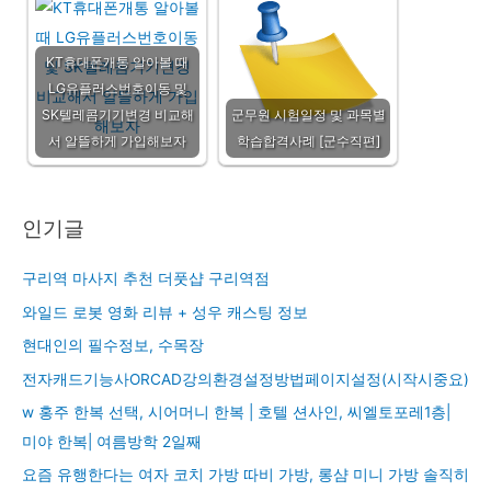
KT휴대폰개통 알아볼 때
LG유플러스번호이동 및
SK텔레콤기기변경 비교해
군무원 시험일정 및 과목별
서 알뜰하게 가입해보자
학습합격사례 [군수직편]
인기글
구리역 마사지 추천 더풋샵 구리역점
와일드 로봇 영화 리뷰 + 성우 캐스팅 정보
현대인의 필수정보, 수목장
전자캐드기능사ORCAD강의환경설정방법페이지설정(시작시중요)
w 홍주 한복 선택, 시어머니 한복 | 호텔 션사인, 씨엘토포레1층|
미야 한복| 여름방학 2일째
요즘 유행한다는 여자 코치 가방 따비 가방, 롱샴 미니 가방 솔직히