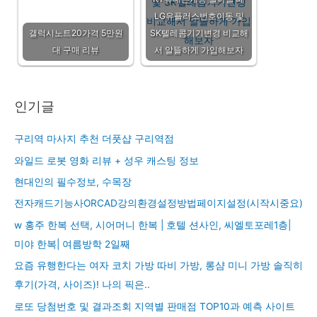
LG유플러스번호이동 및
갤럭시노트20가격 5만원
SK텔레콤기기변경 비교해
대 구매 리뷰
서 알뜰하게 가입해보자
인기글
구리역 마사지 추천 더풋샵 구리역점
와일드 로봇 영화 리뷰 + 성우 캐스팅 정보
현대인의 필수정보, 수목장
전자캐드기능사ORCAD강의환경설정방법페이지설정(시작시중요)
w 홍주 한복 선택, 시어머니 한복 | 호텔 션사인, 씨엘토포레1층|
미야 한복| 여름방학 2일째
요즘 유행한다는 여자 코치 가방 따비 가방, 롱샴 미니 가방 솔직히
후기(가격, 사이즈)! 나의 픽은..
로또 당첨번호 및 결과조회 지역별 판매점 TOP10과 예측 사이트