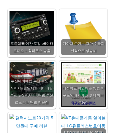
포르쉐 타이칸 포칼 p60 카
기아차 주가는 강한 수급과
오디오 + 휠하우스 방음
실적으로 상승세
부산네비매립 부산 르노 뉴
SM3 트립일체형 네비매립
배정학교 확인하는 방법 학
부산 뉴SM3 네비매립 부산
구도안내서비스 및 네이버
르노 네비매립 전문점
부동산
KT휴대폰개통 알아볼 때