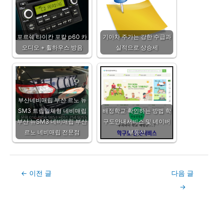
포르쉐 타이칸 포칼 p60 카
기아차 주가는 강한 수급과
오디오 + 휠하우스 방음
실적으로 상승세
부산네비매립 부산 르노 뉴
SM3 트립일체형 네비매립
배정학교 확인하는 방법 학
부산 뉴SM3 네비매립 부산
구도안내서비스 및 네이버
르노 네비매립 전문점
부동산
Post
←
이전 글
다음 글
navigation
→