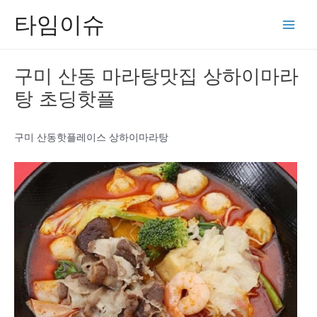
콘
타임이슈
텐
Main
츠
Men
로
구미 산동 마라탕맛집 상하이마라
건
탕 초딩핫플
너
뛰
기
구미 산동핫플레이스 상하이마라탕