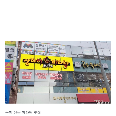
구미 산동 마라탕 맛집