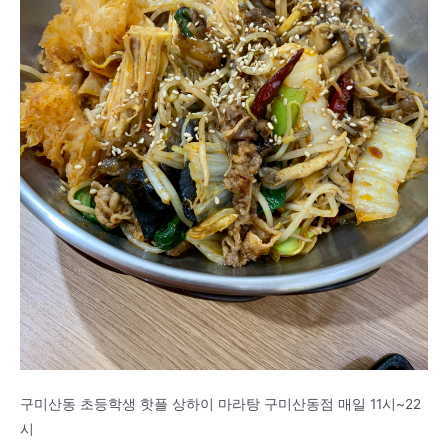
구미산동 초등학생 핫플 상하이 마라탕 구미산동점 매일 11시~22
시