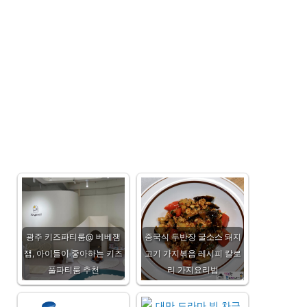
광주 키즈파티룸@ 베베잼
중국식 두반장 굴소스 돼지
잼, 아이들이 좋아하는 키즈
고기 가지볶음 레시피 칼로
풀파티룸 추천
리 가지요리법