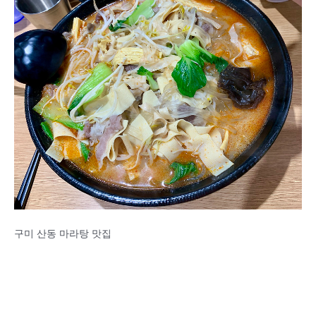
구미 산동 마라탕 맛집