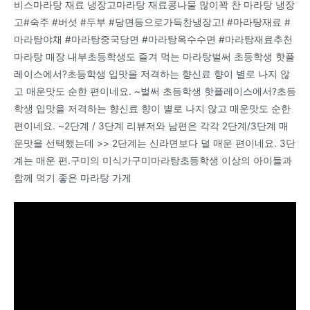
비스마라탕 재료 냉장고마라탕 재료콩나물 많이꽉 찬 마라탕 냉장
고#숙주 #버섯 #두부 #당면등으로가득찬냉장고! #마라탕재료 #
마라탕야채 #마라탕중국당면 #마라탕옥수수면 #마라탕재료추천
마라탕 매장 내부초등학생도 즐겨 먹는 마라탕벌써 초등학생 핫플
레이스에서?초등학생 입맛을 저격하는 향신료 향이 별로 나지 않
고 매운맛도 순한 편이네요. ~벌써 초등학생 핫플레이스에서?초등
학생 입맛을 저격하는 향신료 향이 별로 나지 않고 매운맛도 순한
편이네요. ~2단계 / 3단계 리뷰저와 남편은 각각 2단계/3단계 매
운맛을 선택했는데 >> 2단계는 신라면보다 덜 매운 편이네요. 3단
계는 매운 편.구미의 미식가구미마라탕초등학생 이상의 아이들과
함께 먹기 좋은 마라탕 가게