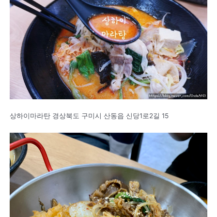
상하이마라탄 경상북도 구미시 산동읍 신당1로2길 15