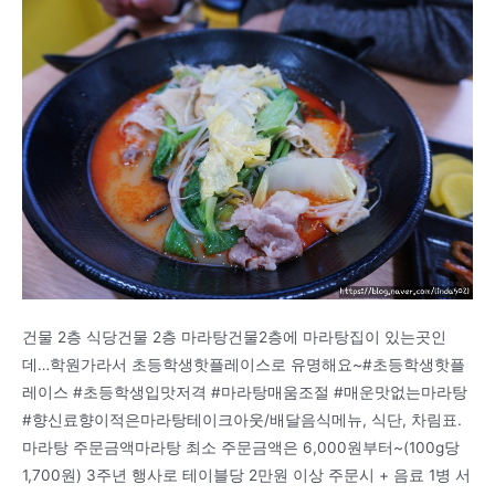
건물 2층 식당건물 2층 마라탕건물2층에 마라탕집이 있는곳인
데…학원가라서 초등학생핫플레이스로 유명해요~#초등학생핫플
레이스 #초등학생입맛저격 #마라탕매움조절 #매운맛없는마라탕
#향신료향이적은마라탕테이크아웃/배달음식메뉴, 식단, 차림표.
마라탕 주문금액마라탕 최소 주문금액은 6,000원부터~(100g당
1,700원) 3주년 행사로 테이블당 2만원 이상 주문시 + 음료 1병 서