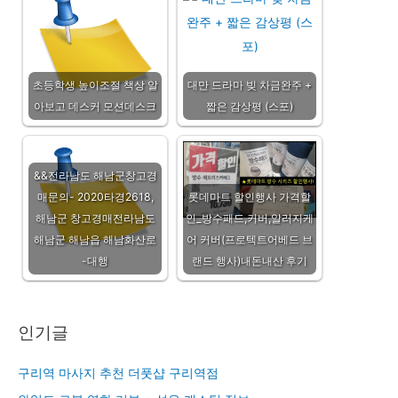
초등학생 높이조절 책상 알
대만 드라마 빚 차금완주 +
아보고 데스커 모션데스크
짧은 감상평 (스포)
&&전라남도 해남군창고경
매문의- 2020타경2618,
롯데마트 할인행사 가격할
해남군 창고경매전라남도
인_방수패드,커버,알러지케
해남군 해남읍 해남화산로
어 커버(프로텍트어베드 브
-대행
랜드 행사)내돈내산 후기
인기글
구리역 마사지 추천 더풋샵 구리역점