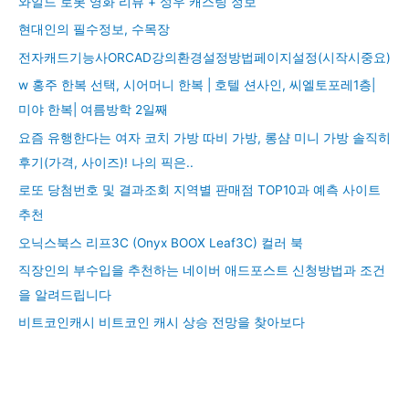
와일드 로봇 영화 리뷰 + 성우 캐스팅 정보
현대인의 필수정보, 수목장
전자캐드기능사ORCAD강의환경설정방법페이지설정(시작시중요)
w 홍주 한복 선택, 시어머니 한복 | 호텔 션사인, 씨엘토포레1층|
미야 한복| 여름방학 2일째
요즘 유행한다는 여자 코치 가방 따비 가방, 롱샴 미니 가방 솔직히
후기(가격, 사이즈)! 나의 픽은..
로또 당첨번호 및 결과조회 지역별 판매점 TOP10과 예측 사이트
추천
오닉스북스 리프3C (Onyx BOOX Leaf3C) 컬러 북
직장인의 부수입을 추천하는 네이버 애드포스트 신청방법과 조건
을 알려드립니다
비트코인캐시 비트코인 캐시 상승 전망을 찾아보다