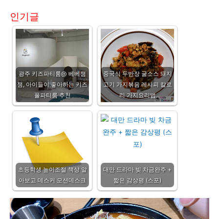
인기글
광주 키즈파티룸@ 베베잼
중국식 두반장 굴소스 돼지
잼, 아이들이 좋아하는 키즈
고기 가지볶음 레시피 칼로
풀파티룸 추천
리 가지요리법
초등학생 높이조절 책상 알
대만 드라마 빚 차금완주 +
아보고 데스커 모션데스크
짧은 감상평 (스포)