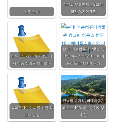
이메일 무료연재 __8월 한
용띠 운세
달간 독자에게만
본격! 넥슨컴퓨터박물관 핑
비트코인캐시 비트코인 캐
크빈 하우스 탐구(1) – 메이
시 상승 전망을 찾아보다
플스토리와 냄비 뚜껑
전남의 볼거리, 국내여행지
송파운전연수 나를 위한 최
베스트 10ft. 여수순천여행
고의 결심
추천