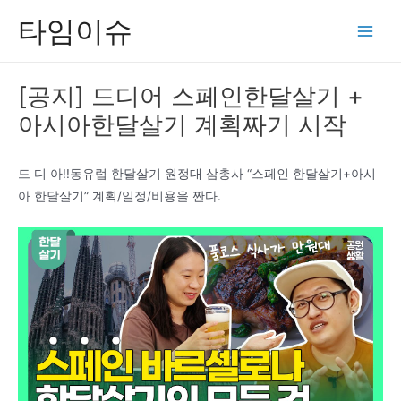
콘
타임이슈
텐
Main
츠
Men
로
[공지] 드디어 스페인한달살기 +
건
아시아한달살기 계획짜기 시작
너
뛰
기
드 디 아!!동유럽 한달살기 원정대 삼총사 “스페인 한달살기+아시
아 한달살기” 계획/일정/비용을 짠다.