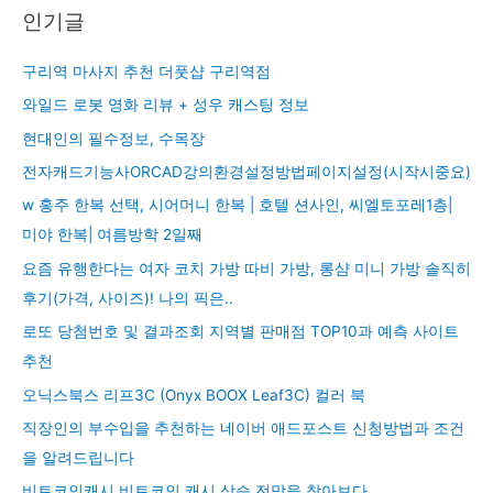
인기글
구리역 마사지 추천 더풋샵 구리역점
와일드 로봇 영화 리뷰 + 성우 캐스팅 정보
현대인의 필수정보, 수목장
전자캐드기능사ORCAD강의환경설정방법페이지설정(시작시중요)
w 홍주 한복 선택, 시어머니 한복 | 호텔 션사인, 씨엘토포레1층|
미야 한복| 여름방학 2일째
요즘 유행한다는 여자 코치 가방 따비 가방, 롱샴 미니 가방 솔직히
후기(가격, 사이즈)! 나의 픽은..
로또 당첨번호 및 결과조회 지역별 판매점 TOP10과 예측 사이트
추천
오닉스북스 리프3C (Onyx BOOX Leaf3C) 컬러 북
직장인의 부수입을 추천하는 네이버 애드포스트 신청방법과 조건
을 알려드립니다
비트코인캐시 비트코인 캐시 상승 전망을 찾아보다