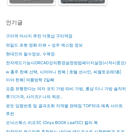
인기글
구리역 마사지 추천 더풋샵 구리역점
와일드 로봇 영화 리뷰 + 성우 캐스팅 정보
현대인의 필수정보, 수목장
전자캐드기능사ORCAD강의환경설정방법페이지설정(시작시중요)
w 홍주 한복 선택, 시어머니 한복 | 호텔 션사인, 씨엘토포레1층|
미야 한복| 여름방학 2일째
요즘 유행한다는 여자 코치 가방 따비 가방, 롱샴 미니 가방 솔직히
후기(가격, 사이즈)! 나의 픽은..
로또 당첨번호 및 결과조회 지역별 판매점 TOP10과 예측 사이트
추천
오닉스북스 리프3C (Onyx BOOX Leaf3C) 컬러 북
직장인의 부수입을 추천하는 네이버 애드포스트 신청방법과 조건