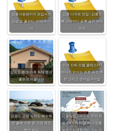
강릉서핑패키지 포입서프
강릉 디저트 맛집 : 강릉오
강습 및 풀파티, 바베큐 디
빠 고메버터 듬뿍 넣은 브리
너
오슈
이게 진짜 모텔 클래스야?
강원도 펜션 가족 독채 펜션
바다가 보이는 속초 숙소 추
좋은곳 머물다가
천 그리고 연어알구이집
강원도 고성 자작도 해수욕
서울양양고속도로 무려 편
장 올해 가본 중 가장 깨끗
도 64개의 터널 지나 강릉
했던 바다
녹색도시체험센터 가는 길