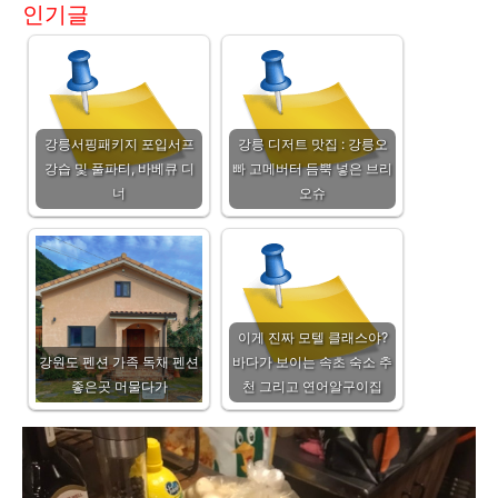
인기글
강릉서핑패키지 포입서프
강릉 디저트 맛집 : 강릉오
강습 및 풀파티, 바베큐 디
빠 고메버터 듬뿍 넣은 브리
너
오슈
이게 진짜 모텔 클래스야?
강원도 펜션 가족 독채 펜션
바다가 보이는 속초 숙소 추
좋은곳 머물다가
천 그리고 연어알구이집