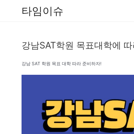
콘
타임이슈
텐
츠
로
건
강남SAT학원 목표대학에 따
너
뛰
기
강남 SAT 학원 목표 대학 따라 준비하자!