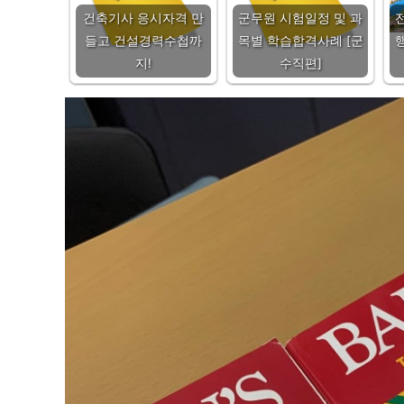
건축기사 응시자격 만
군무원 시험일정 및 과
들고 건설경력수첩까
목별 학습합격사례 [군
행
지!
수직편]