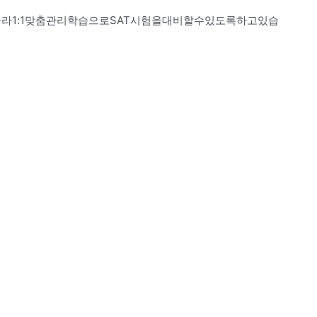
라1:1맞춤관리학습으로SAT시험을대비할수있도록하고있습