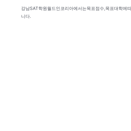
강남SAT학원월드인코리아에서는목표점수,목표대학에따
니다.