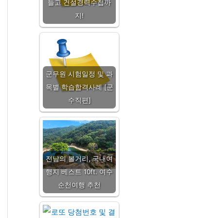
들고 건설경력수첩까
지!
군무원 시험일정 및 과
목별 학습합격사례 [군
수직편]
전남의 볼거리, 국내여
행지 베스트 10ft. 여수
순천여행 추천